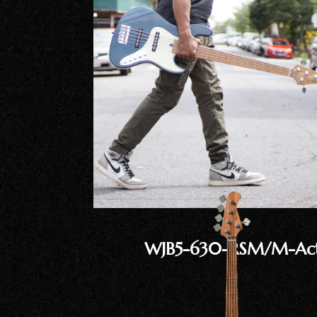
ア情報
エレキギター/
探す
ベース
キャン
Bacchus
ペー
Bacchus
Guitars
ン・イ
Guitars
ベント
Headway
Momose
情報
デ
Momose
Custom Craft
アー
Custom Craft
イ
Guitars
ティス
Guitars
STR Guitars
オ
ト
SeventySeven
エレキギター
イ
ファク
STR Guitars
SeventySeven
トリー
ト
SH Guitars
Guitars
ディバ
JRP Guitars
イザー
サ
お店を探す
がゆく
Deviser
マ
ギター
Special
都道府県から探
WJB5-630-RSM/M-Ac
ショッ
Specification
す
プ巡り
お
アクセサリ・
海外から探す
その他
パーツ
合
DeviseR MI