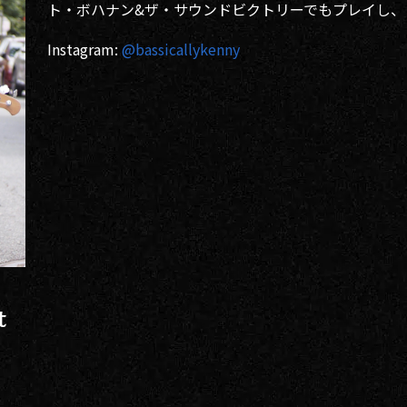
SDGs
ト・ボハナン&ザ・サウンドビクトリーでもプレイし、
への
取り
Instagram:
@bassicallykenny
組み
ィバ
ザー
ンラ
ンス
ア
イト
ップ
t
問い
わせ