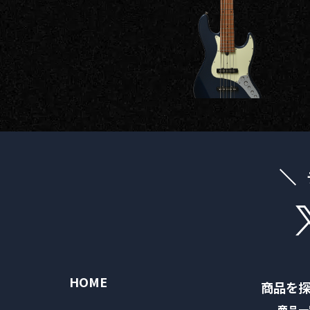
お客様
MOJO TONE
個
サポー
Tim Bud
報
ト
Rayross Bridge
扱
製品保
証・
ファー
スト
オー
ナー登
録
営業日
カレン
ダー
お問い
合わせ
HOME
広告
商品を
アーカ
商品一