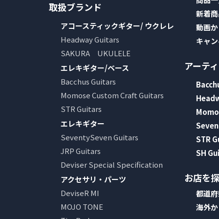
取扱ブランド
イブス
新着商
アコースティックギター/ ウクレレ
動画か
雑誌広
Headway Guitars
キャン
告
SAKURA UKULELE
カタロ
アーテ
グ・
エレキギター/ベース
パン
Bacchus Guitars
Bacchu
フレッ
Momose Custom Craft Guitars
Head
ト
STR Guitars
Momos
雑誌掲
載
エレキギター
Seven
SeventySeven Guitars
STR G
JRP Guitars
SH Gui
Deviser Special Specification
お店を
アクセサリ・パーツ
DeviseR MI
都道府
MOJO TONE
海外か