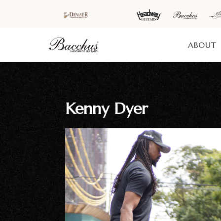
ABOUT
HOME
新着情
商品を探す
会
Kenny Dyer
報
内
商品一覧
取扱ブランド
新着商品から探
お知ら
す
せ
アコースティッ
クギター/ ウク
動画から探す
ショッ
レレ
プ情報
キャンペーン・
Headway
イベント情報か
新製品
Guitars
ら探す
リリー
ス情報
SAKURA
UKULELE
アーティストを
メディ