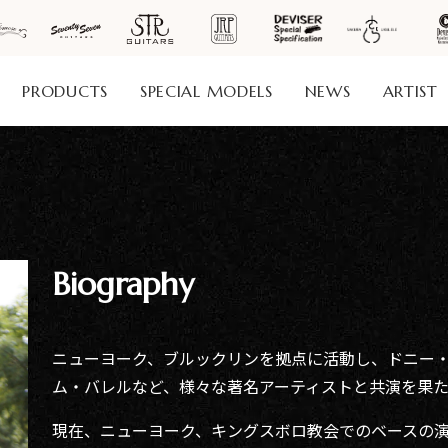
PRODUCTS
SPECIAL MODELS
NEWS
ARTIST
社案
会社
Biography
概要
工場
見学
ご予
ニューヨーク、ブルックリンを拠点に活動し、ドニー
約
ム・バレルなど、様々な著名アーティストと共演を果た
採用
情報
現在、ニューヨーク、キングスボロ教会でのベースの