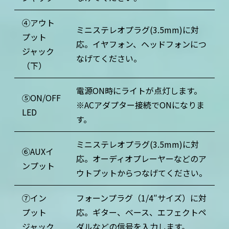
④アウト
ミニステレオプラグ(3.5mm)に対
プット
応。イヤフォン、ヘッドフォンにつ
ジャック
なげてください。
（下）
電源ON時にライトが点灯します。
⑤ON/OFF
※ACアダプター接続でONになりま
LED
す。
ミ
ニステレオプラグ(3.5mm)に対
⑥AUXイ
応。オーディオプレーヤーなどのア
ンプット
ウトプットからつなげてください。
⑦
イン
フォーンプラグ（1/4″サイズ）に対
プット
応。ギター、ベース、エフェクトペ
ジャック
ダルなどの信号を入力します。