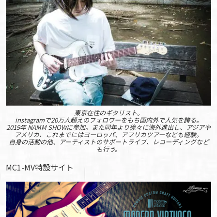
東京在住のギタリスト。
instagramで20万人超えのフォロワーをもち国内外で人気を誇る。
2019年 NAMM SHOWに参加。また同年より徐々に海外進出し、アジアや
アメリカ、これまでにはヨーロッパ、アフリカツアーなども経験。
自身の活動の他、アーティストのサポートライブ、レコーディングなど
も行う。
MC1-MV特設サイト