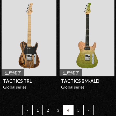
生産終了
生産終了
TACTICS TRL
TACTICS BM-ALD
Global series
Global series
«
1
2
3
4
5
»