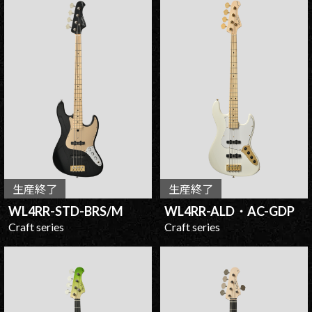
生産終了
生産終了
WL4RR-STD-BRS/M
WL4RR-ALD・AC-GDP
Craft series
Craft series