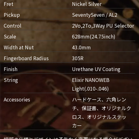
Fret
Nickel Silver
Pickup
SeventySeven / AL2
Control
2Vo,2To,3Way PU Selector
Scale
628mm(24.75inch)
Width at Nut
43.0mm
Fingerboard Radius
305R
Finish
Urethane UV Coating
String
Elixir NANOWEB
Light(.010-.046)
Accessories
ハードケース、六角レン
チ、保証書、オリジナルク
ロス、オリジナルステッ
カー