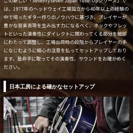
この新しい「SeventySeven Japan Tune-Upシリーズ」で
は、1977年のヘッドウェイ工場設立から40年以上の経験の
中で培ったギター作りのノウハウに基づき、プレイヤーが
豊かな音楽表現を生み出す力になるべく、ネックやフレッ
トといった演奏性にダイレクトに関わってくる部分を細部
にわたって調整し、工場出荷時の段階からプレイヤーの手
になじむように細心の注意を払ってセットアップしており
ます。是非手に取ってその演奏性、サウンドをお確かめく
ださい。
日本工房による確かなセットアップ