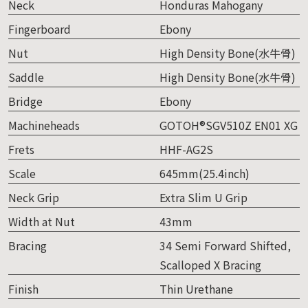
Neck
Honduras Mahogany
Fingerboard
Ebony
Nut
High Density Bone(水牛骨)
Saddle
High Density Bone(水牛骨)
Bridge
Ebony
Machineheads
GOTOH®SGV510Z EN01 XG
Frets
HHF-AG2S
Scale
645mm(25.4inch)
Neck Grip
Extra Slim U Grip
Width at Nut
43mm
Bracing
34 Semi Forward Shifted,
Scalloped X Bracing
Finish
Thin Urethane