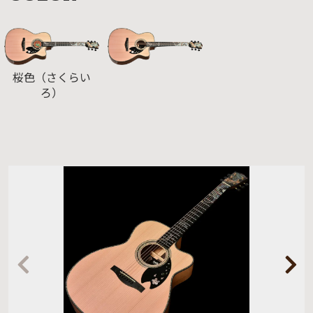
桜色（さくらい
ろ）