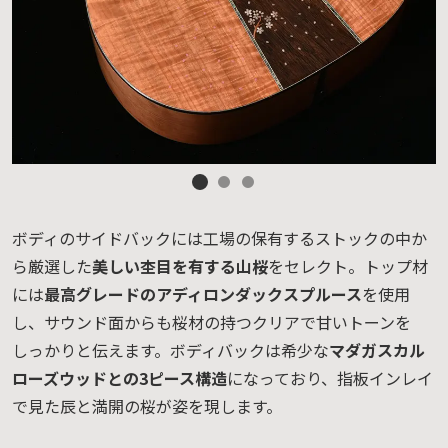
ボディのサイドバックには工場の保有するストックの中か
ら厳選した
美しい杢目を有する山桜
をセレクト。トップ材
には
最高グレードのアディロンダックスプルース
を使用
し、サウンド面からも桜材の持つクリアで甘いトーンを
しっかりと伝えます。ボディバックは希少な
マダガスカル
ローズウッドとの3ピース構造
になっており、指板インレイ
で見た辰と満開の桜が姿を現します。