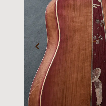
報
ト
Rayross Bridge
扱
製品保
証・
ファー
スト
オー
ナー登
録
営業日
カレン
ダー
お問い
合わせ
広告
アーカ
イブス