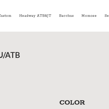
Custom
Headway ATB&JT
Bacchus
Momose
Se
社案
会社
U/ATB
概要
工場
見学
ご予
約
採用
情報
SDGs
COLOR
への
取り