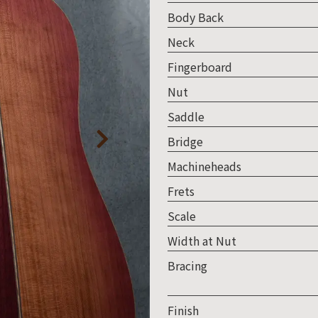
取り
Body Back
い
Neck
Fingerboard
Nut
Saddle
Bridge
Machineheads
Frets
Scale
Width at Nut
Bracing
Finish