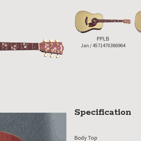
組み
ィバ
ザー
PPLB
ンラ
Jan /
4571470386964
ンス
ア
イト
ップ
問い
Specification
わせ
人情
Body Top