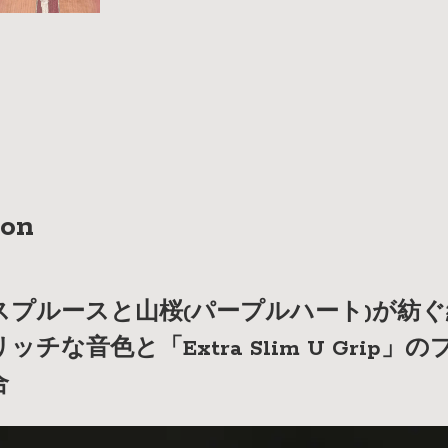
ion
スプルースと山桜(パープルハート)が紡
チな音色と「Extra Slim U Grip
合