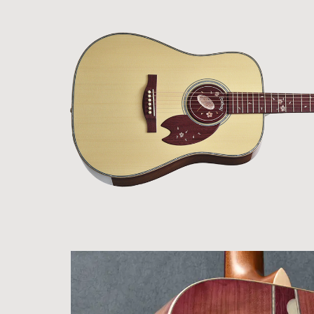
Bacchus
Guitars
ン・イ
Guitars
ベント
Headway
Momose
情報
デ
Momose
Custom Craft
アー
Custom Craft
イ
Guitars
ティス
Guitars
STR Guitars
オ
ト
SeventySeven
エレキギター
イ
ファク
STR Guitars
SeventySeven
トリー
ト
SH Guitars
Guitars
ディバ
JRP Guitars
イザー
サ
お店を探す
がゆく
Deviser
マ
ギター
Special
都道府県から探
ショッ
Specification
す
プ巡り
お
アクセサリ・
海外から探す
その他
パーツ
合
DeviseR MI
お客様
MOJO TONE
個
サポー
Tim Bud