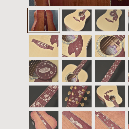
雑誌広
告
カタロ
グ・
パン
フレッ
ト
雑誌掲
載