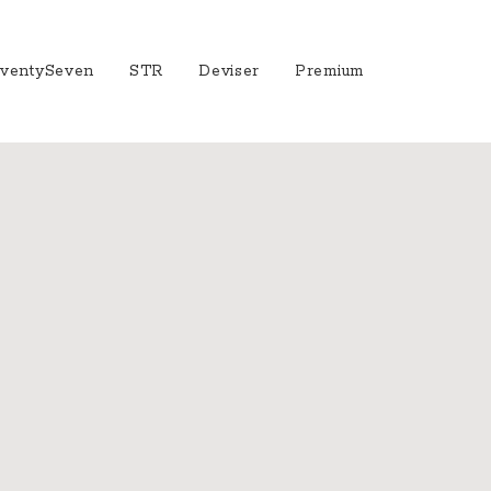
ventySeven
STR
Deviser
Premium