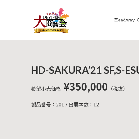
Headway 
HOME
新着情
商品を探す
会
報
内
商品一覧
取扱ブランド
新着商品から探
お知ら
HD-SAKURA’21 SF,S-ES
す
せ
アコースティッ
クギター/ ウク
動画から探す
ショッ
¥350,000
レレ
プ情報
キャンペーン・
希望小売価格
（税抜）
Headway
イベント情報か
新製品
Guitars
ら探す
リリー
製品番号：201 / 出展本数：12
ス情報
SAKURA
UKULELE
アーティストを
メディ
ア情報
エレキギター/
探す
ベース
キャン
Bacchus
ペー