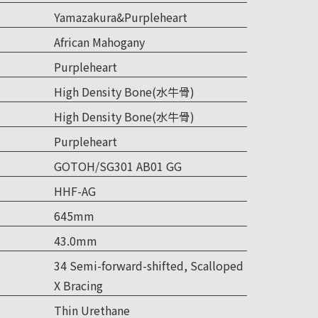
Yamazakura&Purpleheart
African Mahogany
Purpleheart
High Density Bone(水牛骨)
High Density Bone(水牛骨)
Purpleheart
GOTOH/SG301 AB01 GG
HHF-AG
645mm
43.0mm
34 Semi-forward-shifted, Scalloped
X Bracing
Thin Urethane