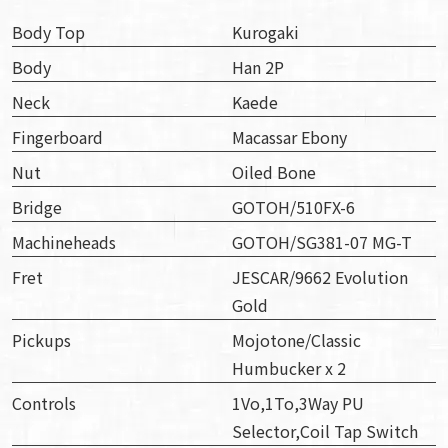
Body Top
Kurogaki
Body
Han 2P
Neck
Kaede
Fingerboard
Macassar Ebony
Nut
Oiled Bone
Bridge
GOTOH/510FX-6
Machineheads
GOTOH/SG381-07 MG-T
Fret
JESCAR/9662 Evolution
Gold
Pickups
Mojotone/Classic
Humbucker x 2
Controls
1Vo,1To,3Way PU
Selector,Coil Tap Switch