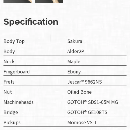
Specification
Body Top
Sakura
Body
Alder2P
Neck
Maple
Fingerboard
Ebony
Frets
Jescar®︎ 9662NS
Nut
Oiled Bone
Machineheads
GOTOH® SD91-05M MG
Bridge
GOTOH® GE108TS
Pickups
Momose VS-1