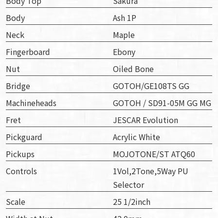
Body Top
Sakura
Body
Ash 1P
Neck
Maple
Fingerboard
Ebony
Nut
Oiled Bone
Bridge
GOTOH/GE108TS GG
Machineheads
GOTOH / SD91-05M GG MG
Fret
JESCAR Evolution
Pickguard
Acrylic White
Pickups
MOJOTONE/ST ATQ60
Controls
1Vol,2Tone,5Way PU
Selector
Scale
25 1/2inch