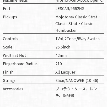
Machineheads
Hipshot/Grip-Lock Open C
Fret
JESCAR/9662NS
Pickups
Mojotone/ Classic Strat・
Classic Strat・Classic
Humbucker
Controls
1Vol,2Tone,5Way Switch
Scale
25.5inch
Width at Nut
42mm
Fingerboard Radius
210
Finish
All Lacquer
Strings
Elixir/NANOWEB (10-46)
Accessories
プロテクトケース、レン
チ、保証書