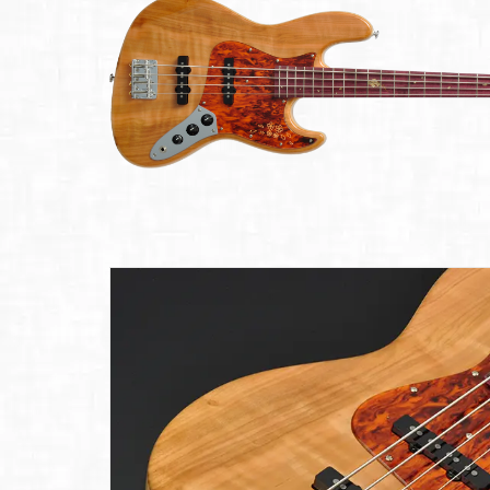
ア情報
エレキギター/
探す
ベース
キャン
Bacchus
ペー
Bacchus
Guitars
ン・イ
Guitars
ベント
Headway
Momose
情報
デ
Momose
Custom Craft
アー
Custom Craft
イ
Guitars
ティス
Guitars
STR Guitars
オ
ト
SeventySeven
エレキギター
イ
ファク
STR Guitars
SeventySeven
トリー
ト
SH Guitars
Guitars
ディバ
JRP Guitars
イザー
サ
お店を探す
がゆく
Deviser
マ
ギター
Special
都道府県から探
ショッ
Specification
す
プ巡り
お
アクセサリ・
海外から探す
その他
パーツ
合
DeviseR MI