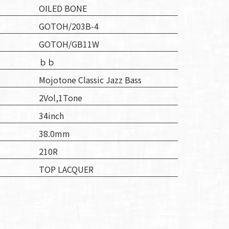
OILED BONE
GOTOH/203B-4
GOTOH/GB11W
ｂｂ
Mojotone Classic Jazz Bass
2Vol,1Tone
34inch
38.0mm
210R
TOP LACQUER