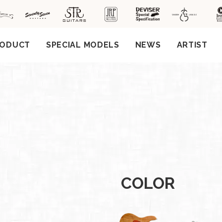
RODUCT
SPECIAL MODELS
NEWS
ARTIST
社案
会社
概要
工場
見学
ご予
COLOR
約
採用
情報