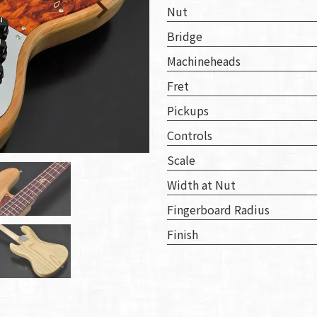
Nut
人情
Bridge
取り
Machineheads
い
Fret
Pickups
Controls
Scale
Width at Nut
Fingerboard Radius
Finish