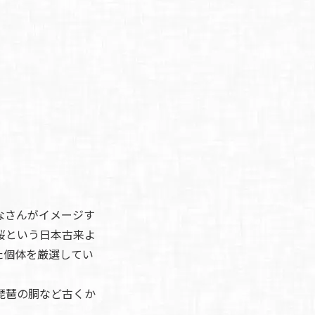
なさんがイメージす
桜という日本古来よ
た個体を厳選してい
琵琶の胴など古くか