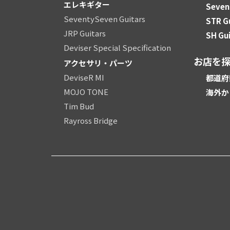
エレキギター
Seven
SeventySeven Guitars
STR G
JRP Guitars
SH Gui
Deviser Special Specification
お店を
アクセサリ・パーツ
DeviseR MI
都道府
MOJO TONE
海外か
Tim Bud
Rayross Bridge