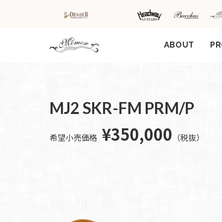
ABOUT
P
HOME
新着情
商品を探す
会
MJ2 SKR-FM PRM/P
報
内
商品一覧
取扱ブランド
¥350,000
新着商品から探
お知ら
希望小売価格
（税抜）
す
せ
アコースティッ
クギター/ ウク
動画から探す
ショッ
レレ
プ情報
キャンペーン・
Headway
イベント情報か
新製品
Guitars
ら探す
リリー
ス情報
SAKURA
UKULELE
アーティストを
メディ