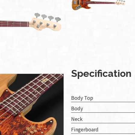
SDGs
への
取り
組み
ィバ
ザー
ンラ
ンス
Specification
ア
イト
Body Top
ップ
Body
問い
Neck
わせ
Fingerboard