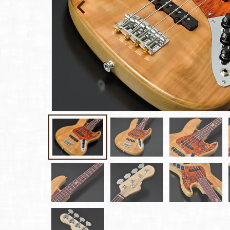
お客様
MOJO TONE
個
サポー
Tim Bud
報
ト
Rayross Bridge
扱
製品保
証・
ファー
スト
オー
ナー登
録
営業日
カレン
ダー
お問い
合わせ
広告
アーカ