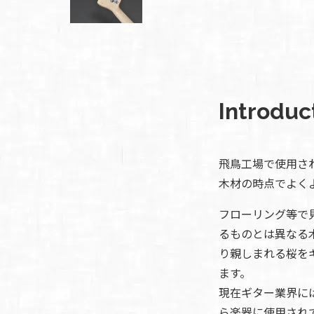
イブス
雑誌広
告
カタロ
グ・
Introduc
パン
フレッ
ト
雑誌掲
飛鳥工場で使用さ
載
木材の時点でよく
フローリング等で
るものとは異なる
り親しまれる桜を
ます。
現在ギター業界に
ら楽器に使用され