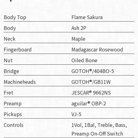
Body Top
Flame Sakura
Body
Ash 2P
Neck
Maple
Fingerboard
Madagascar Rosewood
Nut
Oiled Bone
Bridge
GOTOH®/404BO-5
Machineheads
GOTOH®/GB11W
Fret
JESCAR® 9662NS
Preamp
aguilar® OBP-2
Pickups
VJ-5
Controls
1Vol, 1Bal, Treble, Bass,
Preamp On-Off Switch