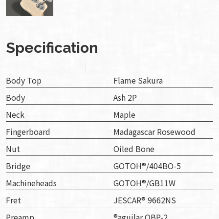
Specification
Body Top
Flame Sakura
Body
Ash 2P
Neck
Maple
Fingerboard
Madagascar Rosewood
Nut
Oiled Bone
Bridge
GOTOH®/404BO-5
Machineheads
GOTOH®/GB11W
Fret
JESCAR® 9662NS
Preamp
®aguilar OBP-2