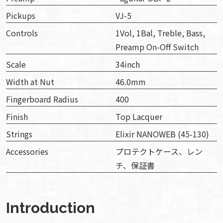
Pickups
VJ-5
Controls
1Vol, 1Bal, Treble, Bass,
Preamp On-Off Switch
Scale
34inch
Width at Nut
46.0mm
Fingerboard Radius
400
Finish
Top Lacquer
Strings
Elixir NANOWEB (45-130)
Accessories
プロテクトケース、レン
チ、保証書
Introduction