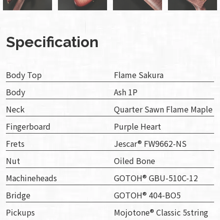
Specification
Body Top
Flame Sakura
Body
Ash 1P
Neck
Quarter Sawn Flame Maple
Fingerboard
Purple Heart
Frets
Jescar® FW9662-NS
Nut
Oiled Bone
Machineheads
GOTOH® GBU-510C-12
Bridge
GOTOH® 404-BO5
Pickups
Mojotone® Classic 5string