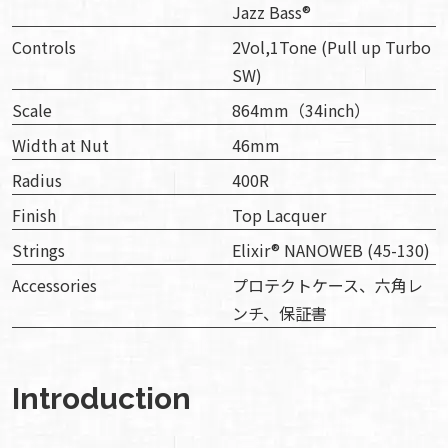
Jazz Bass®︎
Controls
2Vol,1Tone (Pull up Turbo
SW)
Scale
864mm（34inch）
Width at Nut
46mm
Radius
400R
Finish
Top Lacquer
Strings
Elixir® NANOWEB (45-130)
Accessories
プロテクトケース、六角レ
ンチ、保証書
Introduction