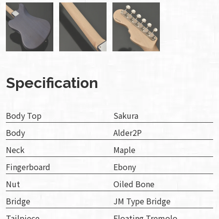
Specification
Body Top
Sakura
Body
Alder2P
Neck
Maple
Fingerboard
Ebony
Nut
Oiled Bone
Bridge
JM Type Bridge
Tailpiece
Floating Tremolo