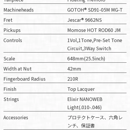
Machineheads
GOTOH® SD91-05M MG-T
Fret
Jescar® 9662NS
Pickups
Momose HOT ROD60 JM
Controls
1Vol,1Tone,Pre-Set Tone
Circuit,3Way Switch
Scale
648mm(25.5inch)
Width at Nut
42mm
Fingerboard Radius
210R
Finish
Top Lacquer
Strings
Elixir NANOWEB
Light(.010-.046)
Accessories
プロテクトケース、六角レ
ンチ、保証書