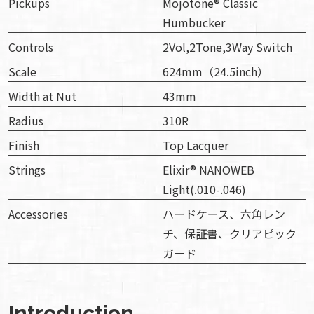
Pickups
Mojotone® Classic
Humbucker
Controls
2Vol,2Tone,3Way Switch
Scale
624mm（24.5inch）
Width at Nut
43mm
Radius
310R
Finish
Top Lacquer
Strings
Elixir® NANOWEB
Light(.010-.046)
Accessories
ハードケース、六角レン
チ、保証書、クリアピック
ガード
Introduction