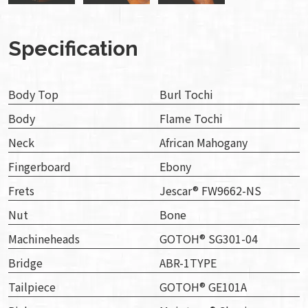
Specification
Body Top
Burl Tochi
Body
Flame Tochi
Neck
African Mahogany
Fingerboard
Ebony
Frets
Jescar® FW9662-NS
Nut
Bone
Machineheads
GOTOH® SG301-04
Bridge
ABR-1TYPE
Tailpiece
GOTOH® GE101A