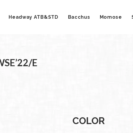
Headway ATB&STD
Bacchus
Momose
社案
SE’22/E
会社
概要
工場
見学
ご予
約
採用
情報
SDGs
COLOR
への
取り