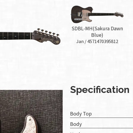
組み
ィバ
SDBL-MH(Sakura Dawn
ザー
Blue)
ンラ
Jan /
4571470395812
ンス
ア
イト
ップ
Specification
問い
わせ
Body Top
人情
Body