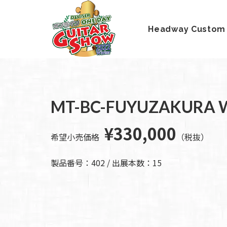
Headway Custom
HOME
新着情
商品を探す
会
報
内
商品一覧
取扱ブランド
新着商品から探
MT-BC-FUYUZAKURA W
お知ら
す
せ
アコースティッ
クギター/ ウク
¥330,000
動画から探す
ショッ
希望小売価格
（税抜）
レレ
プ情報
キャンペーン・
Headway
イベント情報か
新製品
製品番号：402 / 出展本数：15
Guitars
ら探す
リリー
ス情報
SAKURA
UKULELE
アーティストを
メディ
ア情報
エレキギター/
探す
ベース
キャン
Bacchus
ペー