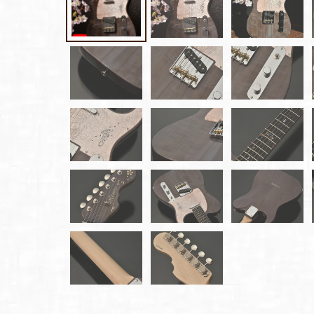
雑誌広
告
カタロ
グ・
パン
フレッ
ト
雑誌掲
載