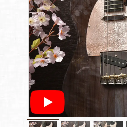
報
ト
Rayross Bridge
扱
製品保
証・
ファー
スト
オー
ナー登
録
営業日
カレン
ダー
お問い
合わせ
広告
アーカ
イブス