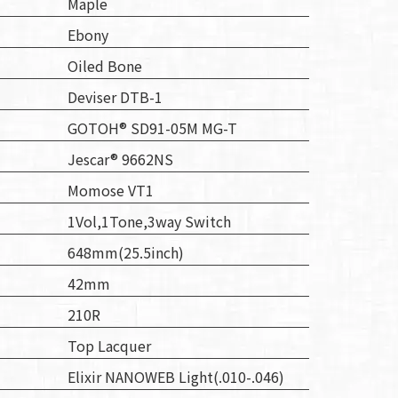
Maple
Ebony
Oiled Bone
Deviser DTB-1
GOTOH® SD91-05M MG-T
Jescar® 9662NS
Momose VT1
1Vol,1Tone,3way Switch
648mm(25.5inch)
42mm
210R
Top Lacquer
Elixir NANOWEB Light(.010-.046)