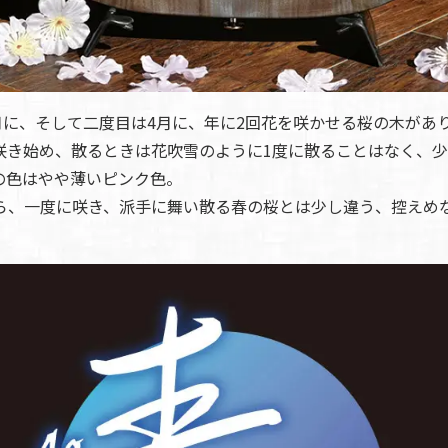
1月に、そして二度目は4月に、年に2回花を咲かせる桜の木があ
咲き始め、散るときは花吹雪のように1度に散ることはなく、少
の色はやや薄いピンク色。
ら、一度に咲き、派手に舞い散る春の桜とは少し違う、控えめ