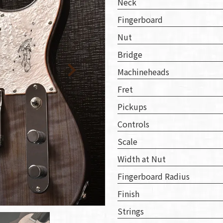
取り
Neck
い
Fingerboard
Nut
Bridge
Machineheads
Fret
Pickups
Controls
Scale
Width at Nut
Fingerboard Radius
Finish
Strings