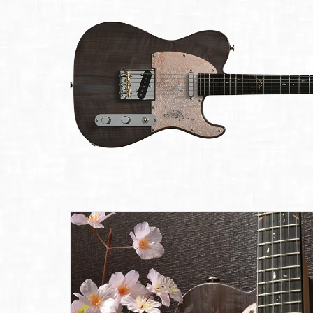
Bacchus
Guitars
ン・イ
Guitars
ベント
Headway
Momose
情報
デ
Momose
Custom Craft
アー
Custom Craft
イ
Guitars
ティス
Guitars
STR Guitars
オ
ト
SeventySeven
エレキギター
イ
ファク
STR Guitars
SeventySeven
トリー
ト
SH Guitars
Guitars
ディバ
JRP Guitars
イザー
サ
お店を探す
がゆく
Deviser
マ
ギター
Special
都道府県から探
ショッ
Specification
す
プ巡り
お
アクセサリ・
海外から探す
その他
パーツ
合
DeviseR MI
お客様
MOJO TONE
個
サポー
Tim Bud