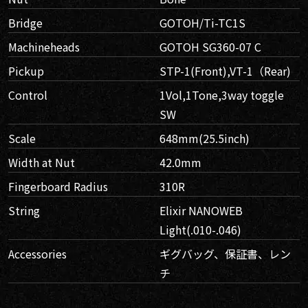
Bridge
GOTOH/Ti-TC1S
Machineheads
GOTOH SG360-07 C
Pickup
STP-1(Front),VT-1（Rear)
Control
1Vol,1Tone,3way toggle
SW
Scale
648mm(25.5inch)
Width at Nut
42.0mm
Fingerboard Radius
310R
String
Elixir NANOWEB
Light(.010-.046)
Accessories
ギグバッグ、保証書、レン
チ