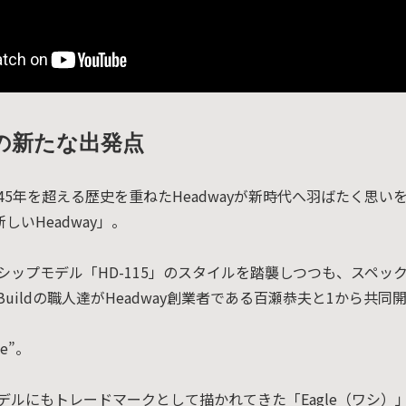
ayの新たな出発点
、45年を超える歴史を重ねたHeadwayが新時代へ羽ばたく思いを
しいHeadway」。
ラグシップモデル「HD-115」のスタイルを踏襲しつつも、スペッ
am Buildの職人達がHeadway創業者である百瀬恭夫と1から共
le”。
yモデルにもトレードマークとして描かれてきた「Eagle（ワシ