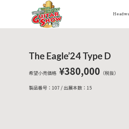
Headw
HOME
新着情
商品を探す
会
報
内
商品一覧
The Eagle’24 Type D
取扱ブランド
新着商品から探
お知ら
す
せ
アコースティッ
¥380,000
クギター/ ウク
希望小売価格
（税抜）
動画から探す
ショッ
レレ
プ情報
キャンペーン・
Headway
イベント情報か
製品番号：107 / 出展本数：15
新製品
Guitars
ら探す
リリー
ス情報
SAKURA
UKULELE
アーティストを
メディ
ア情報
エレキギター/
探す
ベース
キャン
Bacchus
ペー