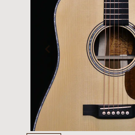
報
ト
Rayross Bridge
扱
製品保
証・
ファー
スト
オー
ナー登
録
営業日
カレン
ダー
お問い
合わせ
広告
アーカ
イブス