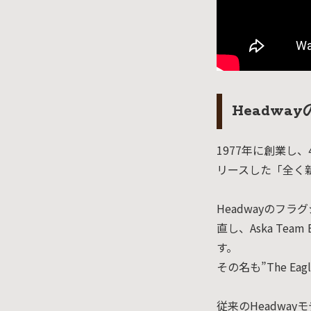
Headw
1977年に創業し
リースした「全く新
Headwayのフ
直し、Aska Te
す。
その名も”The Eag
従来のHeadwa