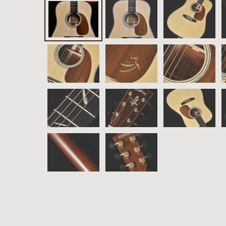
雑誌広
告
カタロ
グ・
パン
フレッ
ト
雑誌掲
載