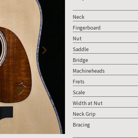
取り
い
Neck
Fingerboard
Nut
Saddle
Bridge
Machineheads
Frets
Scale
Width at Nut
Neck Grip
Bracing