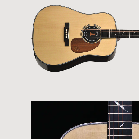
Bacchus
Guitars
ン・イ
Guitars
ベント
Headway
Momose
情報
デ
Momose
Custom Craft
アー
Custom Craft
イ
Guitars
ティス
Guitars
STR Guitars
オ
ト
SeventySeven
エレキギター
イ
ファク
STR Guitars
SeventySeven
トリー
ト
SH Guitars
Guitars
ディバ
JRP Guitars
イザー
サ
お店を探す
がゆく
Deviser
マ
ギター
Special
都道府県から探
ショッ
Specification
す
プ巡り
お
アクセサリ・
海外から探す
その他
パーツ
合
DeviseR MI
お客様
MOJO TONE
個
サポー
Tim Bud