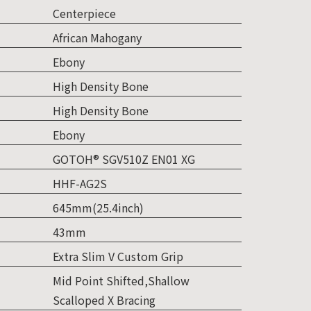
Centerpiece
African Mahogany
Ebony
High Density Bone
High Density Bone
Ebony
GOTOH® SGV510Z EN01 XG
HHF-AG2S
645mm(25.4inch)
43mm
Extra Slim V Custom Grip
Mid Point Shifted,Shallow
Scalloped X Bracing