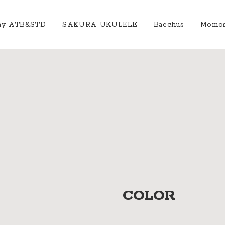
ay ATB&STD
SAKURA UKULELE
Bacchus
Momo
社案
会社
概要
工場
見学
ご予
約
採用
情報
COLOR
SDGs
への
取り