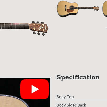
組み
ィバ
ザー
ンラ
ンス
ア
イト
ップ
Specification
問い
わせ
Body Top
人情
Body Side&Back