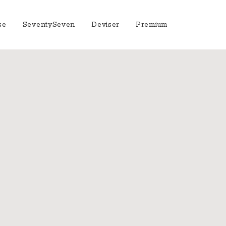
se
SeventySeven
Deviser
Premium