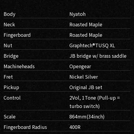
Body
Nyatoh
Neck
Roasted Maple
Fingerboard
Roasted Maple
Nut
Graphtech®TUSQ XL
Bridge
JB bridge w/ brass saddle
Machineheads
Opengear
Fret
Nickel Silver
Pickup
Original JB set
Control
2Vol, 1Tone (Pull-up =
turbo switch)
Scale
864mm(34inch)
Fingerboard Radius
400R