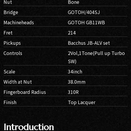
Nut
Bone
Bridge
GOTOH/404SJ
Machineheads
GOTOH GB11WB
Fret
214
Pickups
Bacchus JB-ALV set
Controls
2Vol,1Tone(Pull up Turbo
SW)
Scale
34inch
Width at Nut
38.0mm
Fingerboard Radius
310R
Finish
Top Lacquer
Introduction