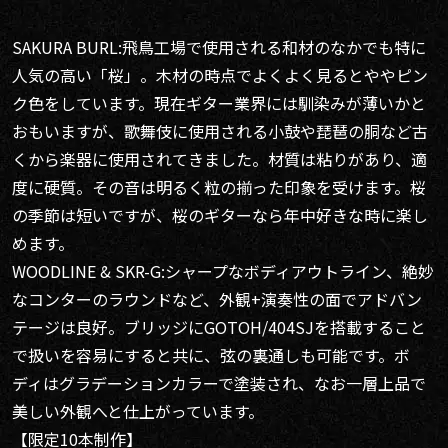
SAKURA BURL:飛鳥工場で使用される和材のなかでも特に
人気の高い「桜」。木材の時点でよくよく見るとややピン
ク色をしています。現在ギター業界には馴染みが薄いかと
おもいますが、歌舞伎に使用される小鼓や琵琶の胴など古
くから楽器に使用されてきました。材質は粘りがあり、適
度に硬質。その音は明るく粒の揃った印象を受けます。桜
の季節は短いですが、桜のギターなら年中好きな時に楽し
めます。
WOODLINE & SKR-G:シャープなボディアウトライン、絶妙
なコンターのラウンドなど、外観+演奏性の面でアドバン
テージは良好。ブリッジにGOTOH/404SJを搭載すること
で扱いを容易にすると共に、弦の裏通しも可能です。ボ
ディはグラデーションカラーで塗装され、なお一層上品で
美しい外観へと仕上がっています。
【限定10本制作】