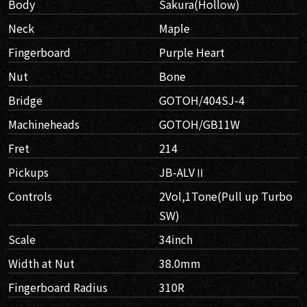
Body
Sakura(Hollow)
Neck
Maple
Fingerboard
Purple Heart
Nut
Bone
Bridge
GOTOH/404SJ-4
Machineheads
GOTOH/GB11W
Fret
214
Pickups
JB-ALVⅡ
Controls
2Vol,1Tone(Pull up Turbo
SW)
Scale
34inch
Width at Nut
38.0mm
Fingerboard Radius
310R