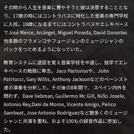
その時から人生を音楽に費やそうと彼は決意することとな
り、17歳の時にはコントラバスに特化した音楽の専門学校
に入校。18歳になるまでにはコントラバスやエレキベース
でJosé Merce, Arcángel, Miguel Poveda, David Dorantes
他多数のフラメンコやフュージョンのミュージシャンの
バックをつとめるようになっていた。
教育システムに退屈を覚え音楽学校を中退し、独学でエレ
キベースの勉強に専念。Jaco Pastoriusや、John
Patitucci, Gary Willis, Anthony Jacksonなどのベーシスト
達の演奏を分析した。その後の8年間で、 スペイン内外を
問わず、Dave liebman, Guillermo Mc Gill, Niño Josele,
Antonio Rey,Dani de Moron, Vicente Amigo, Perico
Sambeat, Jose Antonio Rodríguezなど数多くのミュージ
シャンと共演を重ね、およそ100もの録音作品に参加し
た。