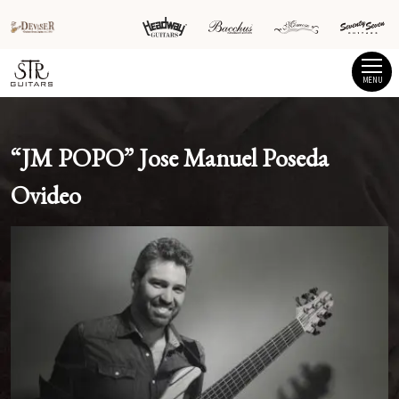
MENU
“JM POPO” Jose Manuel Poseda
Ovideo