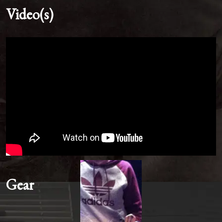
Video(s)
Gear
LS648