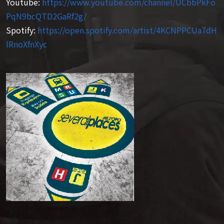
Youtube:
https://www.youtube.com/channel/UCbbPkFo
PqN9bcQTD2GaRf2g/
Spotify:
https://open.spotify.com/artist/4KCNPPCUa7dH
lRnoXfnXyc