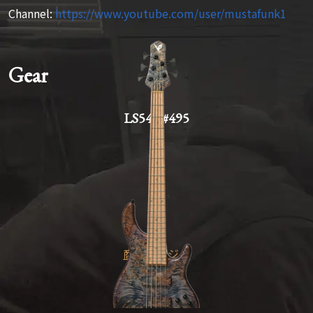
Channel:
https://www.youtube.com/user/mustafunk1
Gear
LS549 #495
商品ページへ