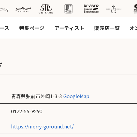
ース
特集ページ
アーティスト
販売店一覧
オ
社案
ド
会社
概要
工場
青森県弘前市外崎1-3-3
GoogleMap
見学
ご予
0172-55-9290
約
採用
https://merry-goround.net/
情報