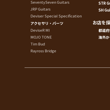
SeventySeven Guitars
STR G
イブス
JRP Guitars
SH Gui
雑誌広
Deviser Special Specification
告
お店を
アクセサリ・パーツ
カタロ
DeviseR MI
都道府
グ・
MOJO TONE
海外か
パン
フレッ
Tim Bud
ト
Rayross Bridge
雑誌掲
載