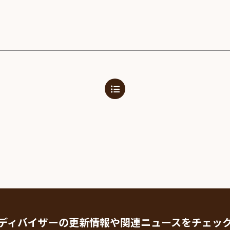
SDGs
への
取り
組み
ィバ
ザー
ンラ
ンス
ア
イト
ップ
問い
わせ
ディバイザーの更新情報や
関連ニュースをチェッ