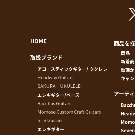
お客様
MOJO TONE
個
サポー
Tim Bud
報
ト
Rayross Bridge
扱
製品保
証・
HOME
商品を
ファー
スト
商品一
取扱ブランド
オー
新着商
ナー登
アコースティックギター/ ウクレレ
動画か
録
Headway Guitars
キャン
営業日
SAKURA UKULELE
カレン
アーテ
ダー
エレキギター/ベース
お問い
Bacchus Guitars
Bacchu
合わせ
Momose Custom Craft Guitars
Head
STR Guitars
Momos
広告
エレキギター
Seven
アーカ