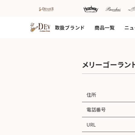
取扱ブランド
商品一覧
ニュ
HOME
新着情
商品を探す
会
メリーゴーラン
報
内
商品一覧
取扱ブランド
新着商品から探
お知ら
す
せ
アコースティッ
クギター/ ウク
動画から探す
ショッ
住所
レレ
プ情報
キャンペーン・
Headway
イベント情報か
新製品
電話番号
Guitars
ら探す
リリー
ス情報
SAKURA
URL
UKULELE
アーティストを
メディ