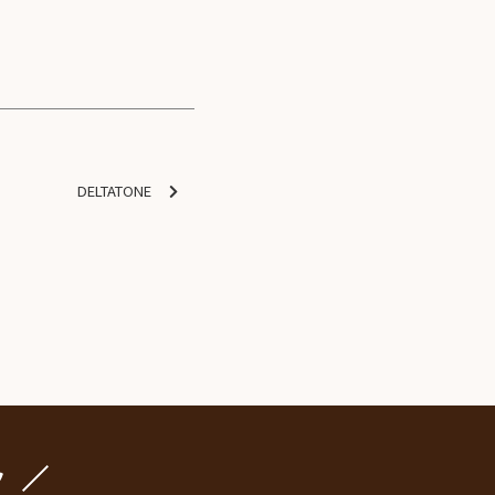
DELTATONE
ク