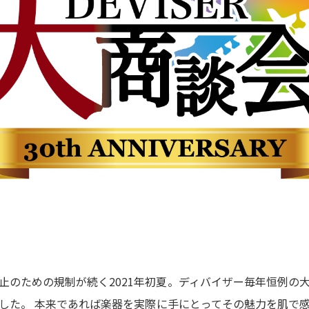
SDGs
への
取り
組み
ィバ
ザー
ンラ
ンス
ア
イト
ップ
問い
止のための規制が続く2021年初夏。ディバイザー毎年恒例の
わせ
した。 本来であれば楽器を実際に手にとってその魅力を肌で