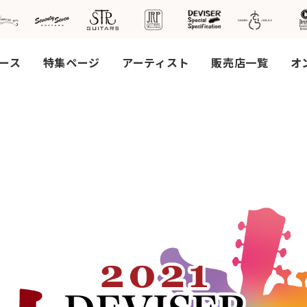
ース
特集ページ
アーティスト
販売店一覧
オ
社案
会社
概要
工場
見学
ご予
約
採用
情報