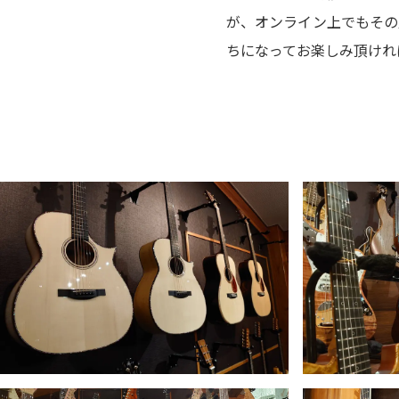
お客様
MOJO TONE
が、オンライン上でもその
個
サポー
Tim Bud
ちになってお楽しみ頂けれ
報
ト
Rayross Bridge
扱
製品保
証・
ファー
スト
オー
ナー登
録
営業日
カレン
ダー
お問い
合わせ
広告
アーカ