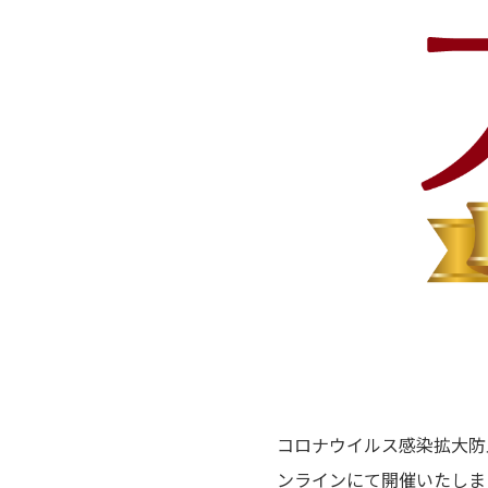
ア情報
エレキギター/
探す
ベース
キャン
Bacchus
ペー
Bacchus
Guitars
ン・イ
Guitars
ベント
Headway
Momose
情報
デ
Momose
Custom Craft
アー
Custom Craft
イ
Guitars
ティス
Guitars
STR Guitars
オ
ト
SeventySeven
エレキギター
イ
ファク
STR Guitars
SeventySeven
トリー
ト
SH Guitars
Guitars
ディバ
JRP Guitars
イザー
サ
お店を探す
がゆく
Deviser
マ
ギター
Special
都道府県から探
ショッ
Specification
す
プ巡り
お
アクセサリ・
海外から探す
コロナウイルス感染拡大防
その他
パーツ
合
ンラインにて開催いたしま
DeviseR MI