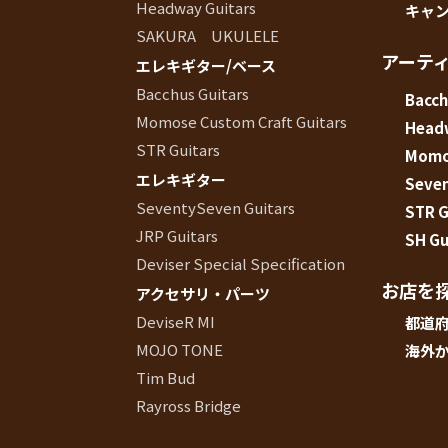
Headway Guitars
キャ
SAKURA UKULELE
アーテ
エレキギター/ベース
Bacchus Guitars
Bacch
Momose Custom Craft Guitars
Head
STR Guitars
Momos
エレキギター
Seve
SeventySeven Guitars
STR G
JRP Guitars
SH Gu
Deviser Special Specification
お店を
アクセサリ・パーツ
DeviseR MI
都道
MOJO TONE
海外
Tim Bud
Rayross Bridge