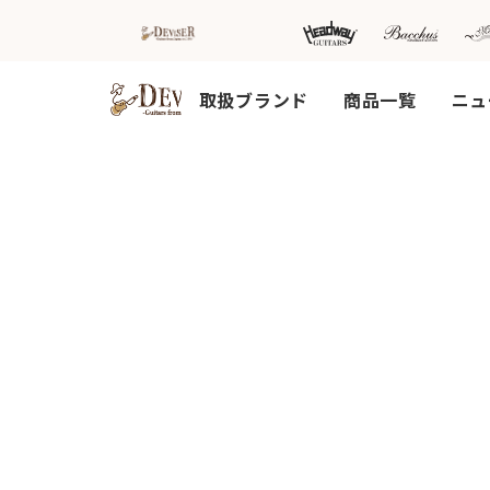
取扱ブランド
商品一覧
ニュ
HOME
新着情
商品を探す
会
報
内
商品一覧
取扱ブランド
新着商品から探
お知ら
す
せ
アコースティッ
クギター/ ウク
動画から探す
ショッ
レレ
プ情報
キャンペーン・
Headway
イベント情報か
新製品
Guitars
ら探す
リリー
ス情報
SAKURA
UKULELE
アーティストを
メディ