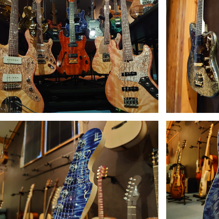
イブス
雑誌広
告
カタロ
グ・
パン
フレッ
ト
雑誌掲
載