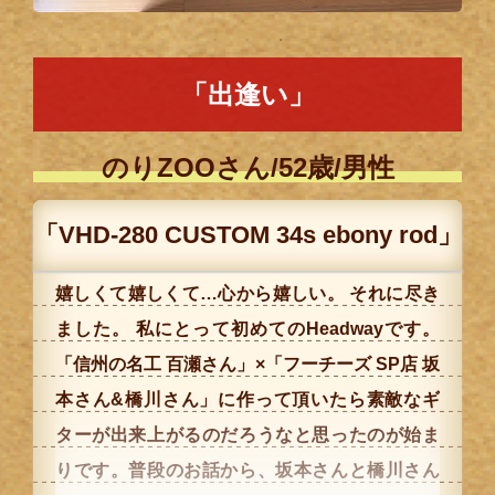
「出逢い」
のりZOOさん/52歳/男性
「VHD-280 CUSTOM 34s ebony rod」
嬉しくて嬉しくて…心から嬉しい。 それに尽き
ました。 私にとって初めてのHeadwayです。
「信州の名工 百瀬さん」×「フーチーズ SP店 坂
本さん&橋川さん」に作って頂いたら素敵なギ
ターが出来上がるのだろうなと思ったのが始ま
りです。普段のお話から、坂本さんと橋川さん