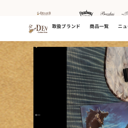
取扱ブランド
商品一覧
ニュ
HOME
新着情
商品を探す
会
報
内
商品一覧
取扱ブランド
新着商品から探
お知ら
す
せ
アコースティッ
クギター/ ウク
動画から探す
ショッ
レレ
プ情報
キャンペーン・
Headway
イベント情報か
新製品
Guitars
ら探す
リリー
ス情報
SAKURA
UKULELE
アーティストを
メディ