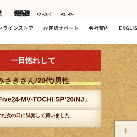
ンラインストア
お客様サポート
会社案内
ENGLI
一目惚れして
みさきさん/20代/男性
ve24-MV-TOCHI SP’26/NJ」
けた次の日に試奏して買いました
トップへ戻る