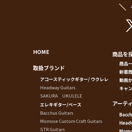
イブス
雑誌広
告
カタロ
グ・
パン
HOME
フレッ
商品を
ト
商品
取扱ブランド
雑誌掲
新着
載
アコースティックギター/ ウクレレ
動画
Headway Guitars
キャ
SAKURA UKULELE
アーテ
エレキギター/ベース
Bacchus Guitars
Bacch
Momose Custom Craft Guitars
Head
STR Guitars
Momos