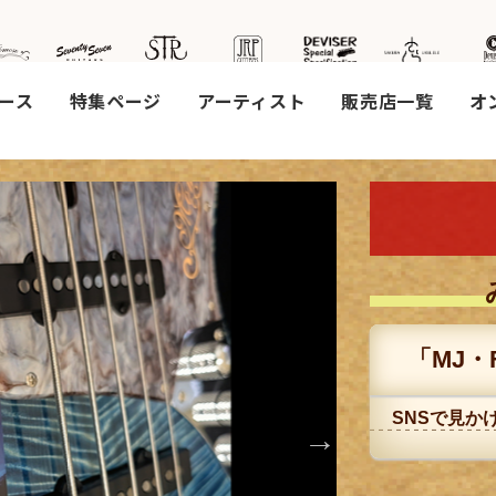
ース
特集ページ
アーティスト
販売店一覧
オ
社案
会社
概要
工場
「MJ・Fi
見学
ご予
約
SNSで見か
採用
情報