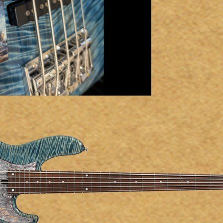
SDGs
への
取り
組み
ィバ
ザー
ンラ
ンス
ア
イト
ップ
問い
わせ