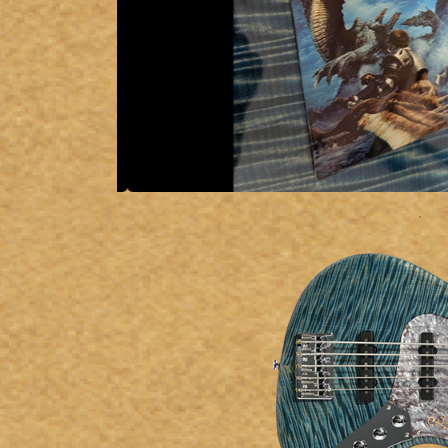
ア情報
エレキギター/
探す
ベース
キャン
Bacchus
ペー
Bacchus
Guitars
ン・イ
Guitars
ベント
Headway
Momose
情報
デ
Momose
Custom Craft
アー
Custom Craft
イ
Guitars
ティス
Guitars
STR Guitars
オ
ト
SeventySeven
エレキギター
イ
ファク
STR Guitars
SeventySeven
トリー
ト
SH Guitars
Guitars
ディバ
JRP Guitars
イザー
サ
お店を探す
がゆく
Deviser
マ
ギター
Special
都道府県から探
ショッ
Specification
す
プ巡り
お
アクセサリ・
海外から探す
その他
パーツ
合
DeviseR MI