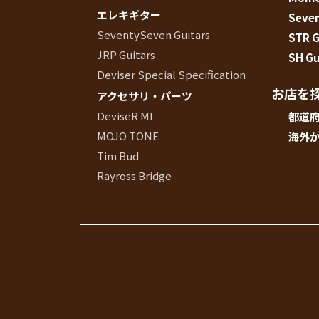
エレキギター
Seve
SeventySeven Guitars
STR G
JRP Guitars
SH Gu
Deviser Special Specification
お店を
アクセサリ・パーツ
DeviseR MI
都道
MOJO TONE
海外
Tim Bud
Rayross Bridge