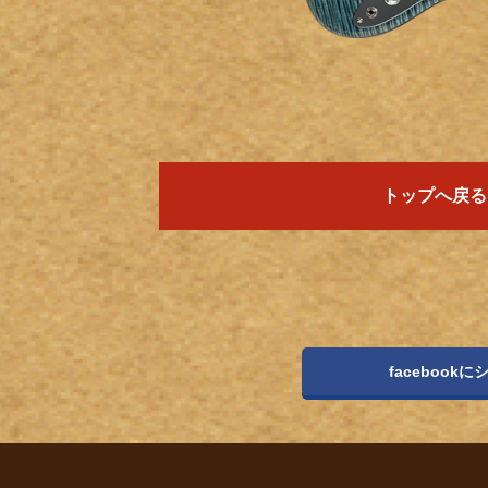
お客様
MOJO TONE
個
サポー
Tim Bud
報
ト
Rayross Bridge
扱
製品保
証・
ファー
スト
トップへ戻る
オー
ナー登
録
営業日
カレン
ダー
お問い
facebookに
合わせ
広告
アーカ