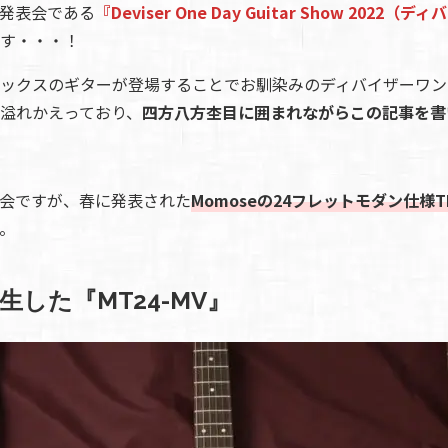
発表会である
『Deviser One Day Guitar Show 202
人情
す・・・！
取り
ックスのギターが登場することでお馴染みのディバイザーワン
い
溢れかえっており、
四方八方杢目に囲まれながらこの記事を書
会ですが、春に発表された
Momoseの24フレットモダン仕様
。
誕生した『MT24-MV』