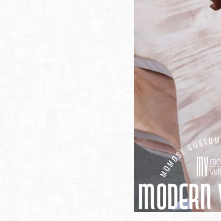
ア情報
エレキギター/
探す
ベース
キャン
Bacchus
ペー
Bacchus
Guitars
ン・イ
Guitars
ベント
Headway
Momose
情報
デ
Momose
Custom Craft
アー
Custom Craft
イ
Guitars
ティス
Guitars
STR Guitars
オ
ト
SeventySeven
エレキギター
イ
ファク
STR Guitars
SeventySeven
トリー
ト
SH Guitars
Guitars
ディバ
JRP Guitars
イザー
サ
お店を探す
がゆく
Deviser
マ
ギター
Special
都道府県から探
ショッ
Specification
す
プ巡り
お
アクセサリ・
海外から探す
その他
パーツ
合
DeviseR MI