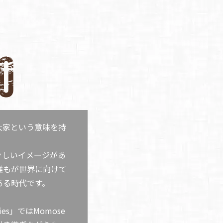
、大家という意味を持
々しいイメージがあ
誰もが世界に向けて
ある時代です。
ries」ではMomose