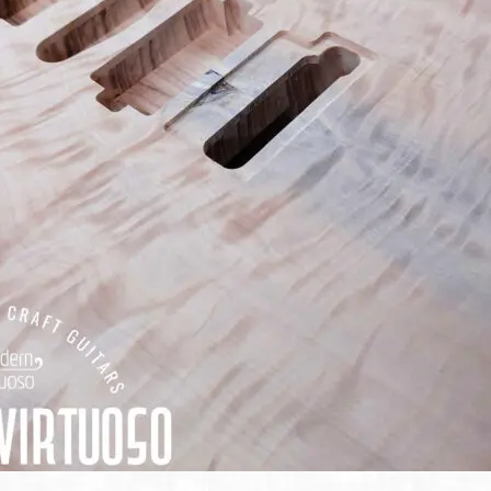
SDGs
への
取り
組み
ィバ
ザー
ンラ
ンス
ア
イト
ップ
問い
わせ