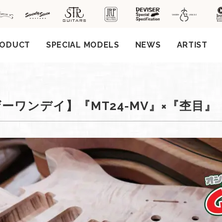
RODUCT
SPECIAL MODELS
NEWS
ARTIST
社案
ーワンデイ】『MT24-MV』×『杢目』
会社
概要
工場
見学
ご予
約
採用
情報