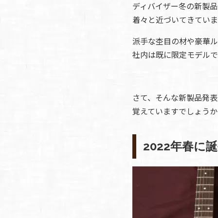
お客様
ディバイザー冬の新製品
MOJO TONE
個
着々と近づいてきていま
サポー
Tim Bud
報
ト
Rayross Bridge
派手な杢目の材や豪華ル
扱
製品保
社内は既に限定モデルで
証・
ファー
スト
オー
さて、そんな新製品発表
ナー登
覚えていますでしょうか
録
営業日
カレン
2022年春に
ダー
お問い
合わせ
広告
アーカ