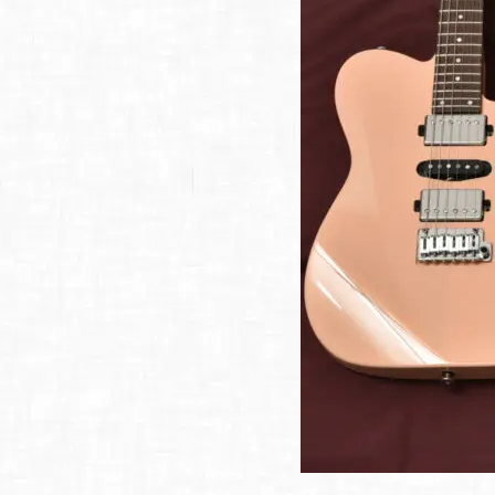
イブス
雑誌広
告
カタロ
グ・
パン
フレッ
ト
雑誌掲
載