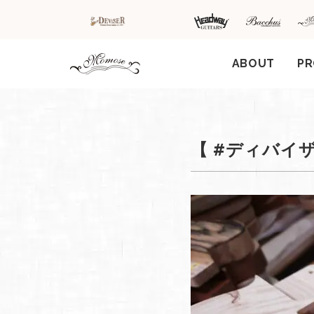
ABOUT
P
HOME
新着情
商品を探す
会
【 #ディバイザ
報
内
商品一覧
取扱ブランド
新着商品から探
お知ら
す
せ
アコースティッ
クギター/ ウク
動画から探す
ショッ
レレ
プ情報
キャンペーン・
Headway
イベント情報か
新製品
Guitars
ら探す
リリー
ス情報
SAKURA
UKULELE
アーティストを
メディ