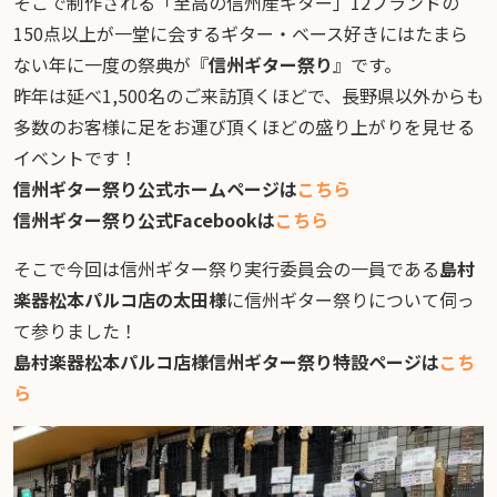
そこで制作される「至高の信州産ギター」12ブランドの
150点以上が一堂に会するギター・ベース好きにはたまら
ない年に一度の祭典が『
信州ギター祭り
』です。
昨年は延べ1,500名のご来訪頂くほどで、長野県以外からも
多数のお客様に足をお運び頂くほどの盛り上がりを見せる
イベントです！
信州ギター祭り公式ホームページは
こちら
信州ギター祭り公式Facebookは
こちら
そこで今回は信州ギター祭り実行委員会の一員である
島村
楽器松本パルコ店の太田様
に信州ギター祭りについて伺っ
て参りました！
島村楽器松本パルコ店様信州ギター祭り特設ページは
こち
ら