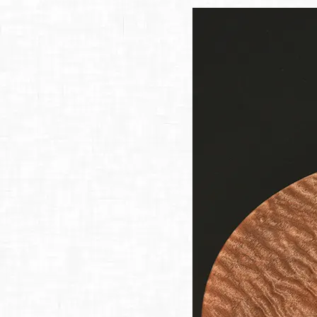
お客様
MOJO TONE
個
サポー
Tim Bud
報
ト
Rayross Bridge
扱
製品保
証・
ファー
スト
オー
ナー登
録
営業日
カレン
ダー
お問い
合わせ
広告
アーカ