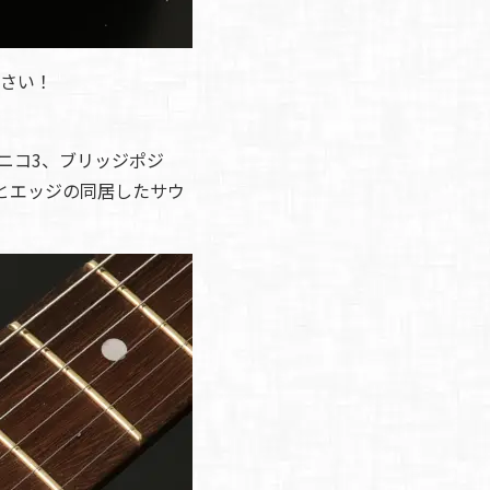
さい！
アルニコ3、ブリッジポジ
とエッジの同居したサウ