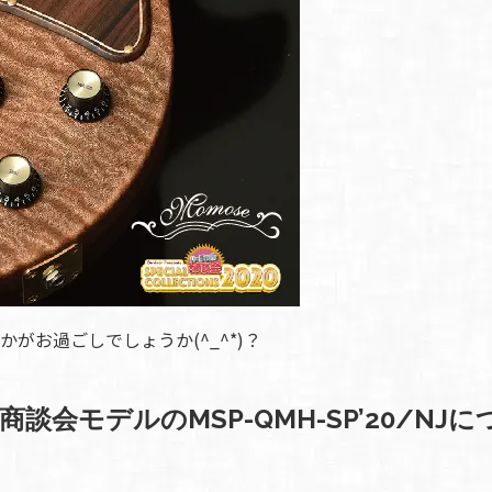
SDGs
への
取り
組み
ィバ
ザー
ンラ
ンス
ア
イト
がお過ごしでしょうか(^_^*)？
ップ
0商談会モデルのMSP-QMH-SP’20/N
問い
わせ