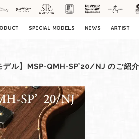
RODUCT
SPECIAL MODELS
NEWS
ARTIST
社案
デル】MSP-QMH-SP’20/NJ のご紹
会社
概要
工場
見学
ご予
約
採用
情報