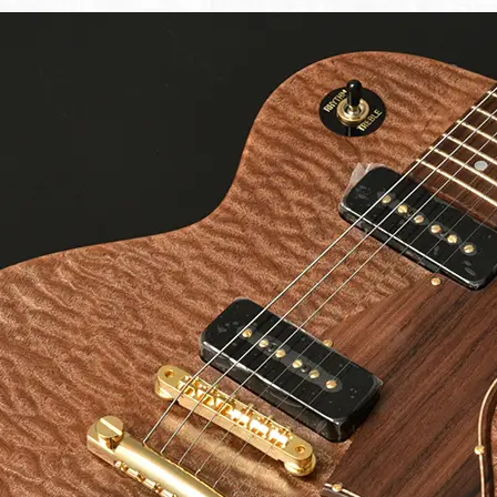
人情
取り
い