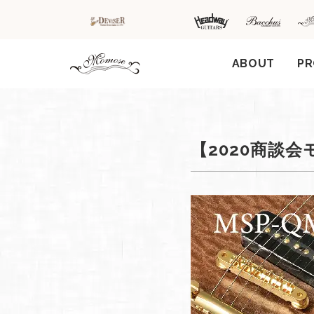
ABOUT
P
HOME
新着情
商品を探す
会
【2020商談会モ
報
内
商品一覧
取扱ブランド
新着商品から探
お知ら
す
せ
アコースティッ
クギター/ ウク
動画から探す
ショッ
レレ
プ情報
キャンペーン・
Headway
イベント情報か
新製品
Guitars
ら探す
リリー
ス情報
SAKURA
UKULELE
アーティストを
メディ