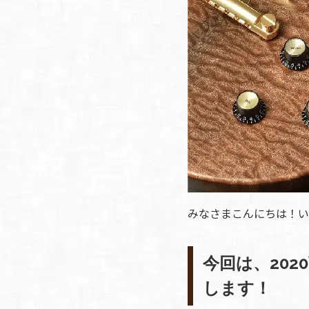
ア情報
エレキギター/
探す
ベース
キャン
Bacchus
ペー
Bacchus
Guitars
ン・イ
Guitars
ベント
Headway
Momose
情報
デ
Momose
Custom Craft
アー
Custom Craft
イ
Guitars
ティス
Guitars
STR Guitars
オ
ト
SeventySeven
エレキギター
イ
ファク
STR Guitars
SeventySeven
トリー
ト
SH Guitars
Guitars
ディバ
JRP Guitars
イザー
サ
お店を探す
みなさまこんにちは！いか
がゆく
Deviser
マ
ギター
Special
都道府県から探
ショッ
Specification
す
今回は、202
プ巡り
お
アクセサリ・
海外から探す
その他
パーツ
します！
合
DeviseR MI