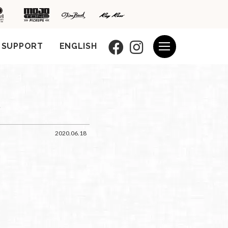
SUPPORT
ENGLISH
介
2020.06.18