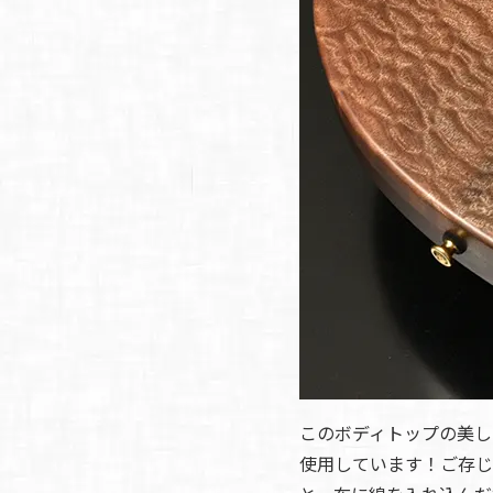
イブス
雑誌広
告
カタロ
グ・
パン
フレッ
ト
雑誌掲
載
このボディトップの美し
使用しています！ご存じ