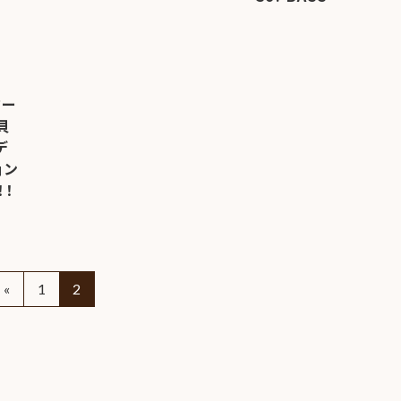
SDGs
への
取り
組み
ター
ィバ
貝
ザー
デ
ンラ
ョン
！
ンス
ア
イト
«
1
2
ップ
問い
わせ