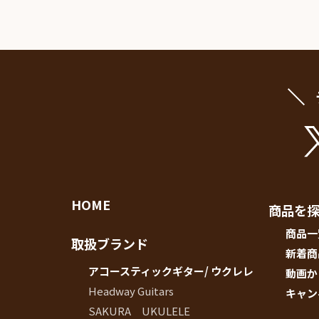
お客様
MOJO TONE
個
サポー
Tim Bud
報
ト
Rayross Bridge
扱
製品保
証・
ファー
スト
オー
ナー登
録
営業日
HOME
カレン
商品を
ダー
商品一
お問い
取扱ブランド
新着商
合わせ
アコースティックギター/ ウクレレ
動画か
広告
Headway Guitars
キャン
SAKURA UKULELE
アーカ