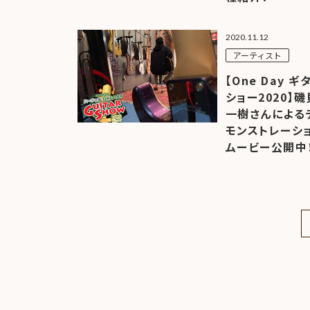
ア情報
エレキギター/
探す
ベース
キャン
Bacchus
ペー
2020.11.12
Bacchus
Guitars
ン・イ
Guitars
アーティスト
ベント
Headway
Momose
【One Day ギ
情報
デ
Momose
Custom Craft
ショー2020】磯
アー
Custom Craft
イ
Guitars
一樹さんによる
ティス
Guitars
STR Guitars
オ
モンストレーシ
ト
SeventySeven
エレキギター
ムービー公開中！
イ
ファク
STR Guitars
SeventySeven
トリー
ト
SH Guitars
Guitars
ディバ
JRP Guitars
イザー
サ
お店を探す
がゆく
Deviser
マ
ギター
Special
都道府県から探
ショッ
Specification
す
プ巡り
お
アクセサリ・
海外から探す
その他
パーツ
合
DeviseR MI