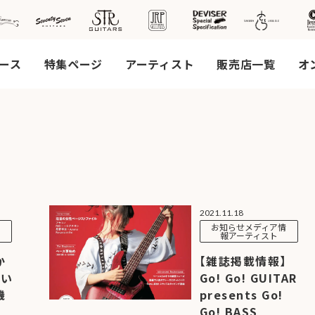
ース
特集ページ
アーティスト
販売店一覧
オ
社案
会社
概要
2021.11.18
工場
ス
お知らせメディア情
見学
報アーティスト
ご予
か
【雑誌掲載情報】
約
祝い
Go! Go! GUITAR
採用
機
presents Go!
情報
Go! BASS