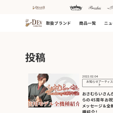
取扱ブランド
商品一覧
ニュ
HOME
新着情
商品を探す
会
投稿
報
内
商品一覧
取扱ブランド
新着商品から探
お知ら
す
せ
アコースティッ
クギター/ ウク
2022.02.04
動画から探す
ショッ
お知らせアーティ
レレ
プ情報
キャンペーン・
ト
Headway
イベント情報か
新製品
おさむらいさん
Guitars
ら探す
リリー
らの45周年お
ス情報
SAKURA
メッセージ＆全
UKULELE
アーティストを
メディ
種紹介！