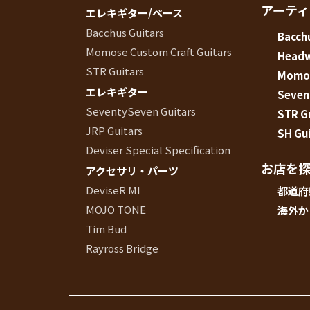
アーテ
エレキギター/ベース
イブス
Bacchus Guitars
Bacchu
雑誌広
Momose Custom Craft Guitars
Head
告
STR Guitars
Momos
カタロ
エレキギター
グ・
Seven
パン
SeventySeven Guitars
STR G
フレッ
JRP Guitars
SH Gui
ト
Deviser Special Specification
雑誌掲
お店を
アクセサリ・パーツ
載
DeviseR MI
都道府
MOJO TONE
海外か
Tim Bud
Rayross Bridge