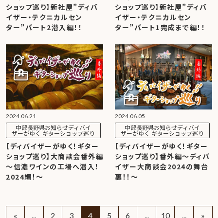
ショップ巡り】新社屋”ディバ
ショップ巡り】新社屋”ディバ
イザー・テクニカルセン
イザー・テクニカルセン
ター”パート2潜入編！！
ター”パート1完成まで編！！
2024.06.21
2024.06.05
中部長野県お知らせディバイ
中部長野県お知らせディバイ
ザーがゆく ギターショップ巡り
ザーがゆく ギターショップ巡り
【ディバイザーがゆく！ギター
【ディバイザーがゆく！ギター
ショップ巡り】大商談会番外編
ショップ巡り】番外編～ディバ
～信濃ワインの工場へ潜入！
イザー大商談会2024の舞台
2024編！～
裏！！～
«
...
2
3
4
5
6
...
10
...
»