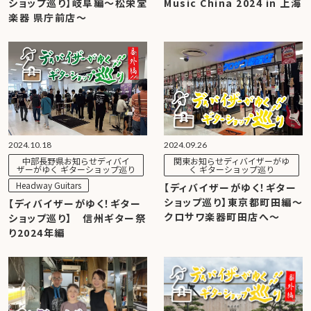
ショップ巡り】岐阜編～松栄堂
Music China 2024 in 上海
楽器 県庁前店〜
2024.10.18
2024.09.26
中部長野県お知らせディバイ
関東お知らせディバイザーがゆ
ザーがゆく ギターショップ巡り
く ギターショップ巡り
Headway Guitars
【ディバイザーがゆく！ギター
ショップ巡り】東京都町田編～
【ディバイザーがゆく！ギター
クロサワ楽器町田店へ～
ショップ巡り】 信州ギター祭
り2024年編