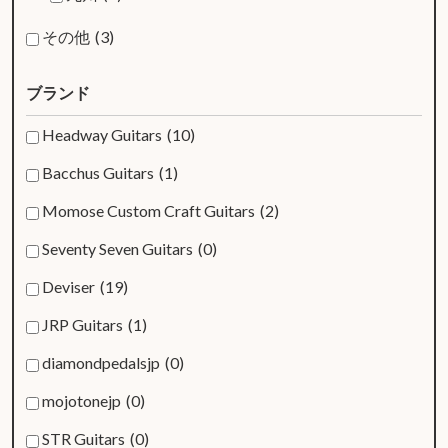
その他
(3)
ブランド
Headway Guitars
(10)
Bacchus Guitars
(1)
Momose Custom Craft Guitars
(2)
Seventy Seven Guitars
(0)
Deviser
(19)
JRP Guitars
(1)
diamondpedalsjp
(0)
mojotonejp
(0)
STR Guitars
(0)