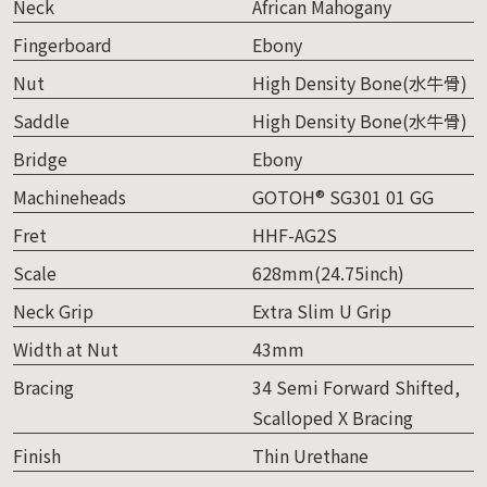
Neck
African Mahogany
Fingerboard
Ebony
Nut
High Density Bone(水牛骨)
Saddle
High Density Bone(水牛骨)
Bridge
Ebony
Machineheads
GOTOH® SG301 01 GG
Fret
HHF-AG2S
Scale
628mm(24.75inch)
Neck Grip
Extra Slim U Grip
Width at Nut
43mm
Bracing
34 Semi Forward Shifted,
Scalloped X Bracing
Finish
Thin Urethane