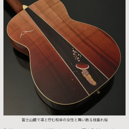
富士山麓で凛と佇む和傘の女性と舞い散る枝垂れ桜