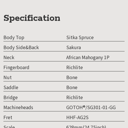
Specification
Body Top
Sitka Spruce
Body Side&Back
Sakura
Neck
African Mahogany 1P
Fingerboard
Richlite
Nut
Bone
Saddle
Bone
Bridge
Richlite
Machineheads
GOTOH®/SG301-01-GG
Fret
HHF-AG2S
Scale
628mm(24.75inch)