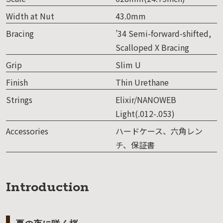
Width at Nut
43.0mm
Bracing
’34 Semi-forward-shifted,
Scalloped X Bracing
Grip
Slim U
Finish
Thin Urethane
Strings
Elixir/NANOWEB
Light(.012-.053)
Accessories
ハードケース、六角レン
チ、保証書
Introduction