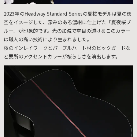
2023年のHeadway Standard Seriesの夏桜モデルは夏の夜
空をイメージした、深みのある濃紺に仕上げた「夏夜桜ブ
ルー」が印象的です。光の加減で杢目の透けるこのカラー
は職人の高い技術により生まれました。
桜のインレイワークとパープルハート材のピックガードな
ど要所のアクセントカラーが桜らしさを演出します。