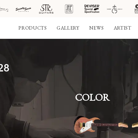
PRODUCTS
GALLERY
NEWS
ARTIST
社案
28
会社
概要
COLOR
工場
見学
ご予
約
採用
情報