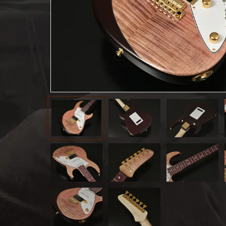
お客様
MOJO TONE
個
サポー
Tim Bud
報
ト
Rayross Bridge
扱
製品保
証・
ファー
スト
オー
ナー登
録
営業日
カレン
ダー
お問い
合わせ
広告
アーカ