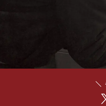
イブス
雑誌広
告
カタロ
グ・
パン
フレッ
ト
雑誌掲
載