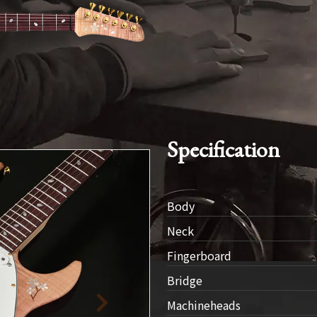
SDGs
への
取り
組み
ィバ
ザー
ンラ
Specification
ンス
ア
Body
イト
Neck
ップ
Fingerboard
問い
Bridge
わせ
Machineheads