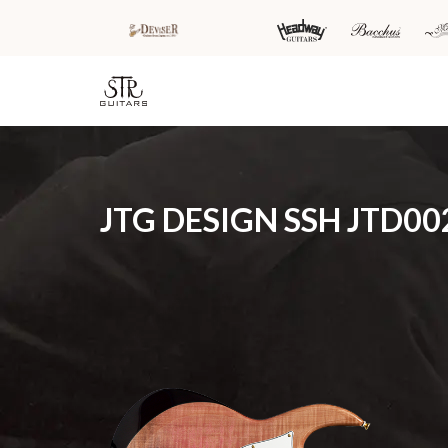
HOME
新着情
商品を探す
会
JTG DESIGN SSH JTD00
報
内
商品一覧
取扱ブランド
新着商品から探
お知ら
す
せ
アコースティッ
クギター/ ウク
動画から探す
ショッ
レレ
プ情報
キャンペーン・
Headway
イベント情報か
新製品
Guitars
ら探す
リリー
ス情報
SAKURA
UKULELE
アーティストを
メディ