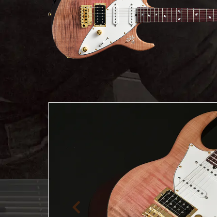
ア情報
エレキギター/
探す
ベース
キャン
Bacchus
ペー
Bacchus
Guitars
ン・イ
Guitars
ベント
Headway
Momose
情報
デ
Momose
Custom Craft
アー
Custom Craft
イ
Guitars
ティス
Guitars
STR Guitars
オ
ト
SeventySeven
エレキギター
イ
ファク
STR Guitars
SeventySeven
トリー
ト
SH Guitars
Guitars
ディバ
JRP Guitars
イザー
サ
お店を探す
がゆく
Deviser
マ
ギター
Special
都道府県から探
ショッ
Specification
す
プ巡り
お
アクセサリ・
海外から探す
その他
パーツ
合
DeviseR MI