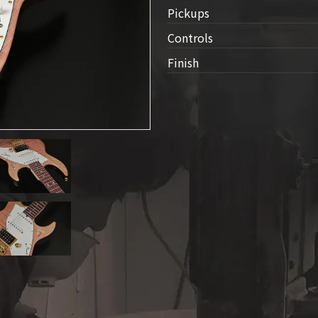
Pickups
人情
Controls
取り
い
Finish