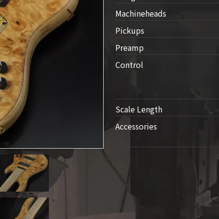
人情
Machineheads
取り
Pickups
い
Preamp
Control
Scale Length
Accessories