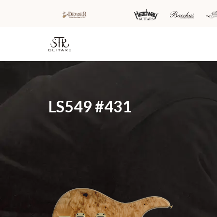
HOME
新着情
商品を探す
会
LS549 #431
報
内
商品一覧
取扱ブランド
新着商品から探
お知ら
す
せ
アコースティッ
クギター/ ウク
動画から探す
ショッ
レレ
プ情報
キャンペーン・
Headway
イベント情報か
新製品
Guitars
ら探す
リリー
ス情報
SAKURA
UKULELE
アーティストを
メディ