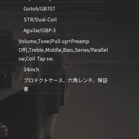
Gotoh/GB707
STR/Dual-Coil
Aguilar/OBP-3
Volume,Tone(Pull up=Preamp
Off),Treble,Middle,Bass,Series/Parallel
sw,Coil Tap sw.
34inch
プロテクトケース、六角レンチ、保証
書