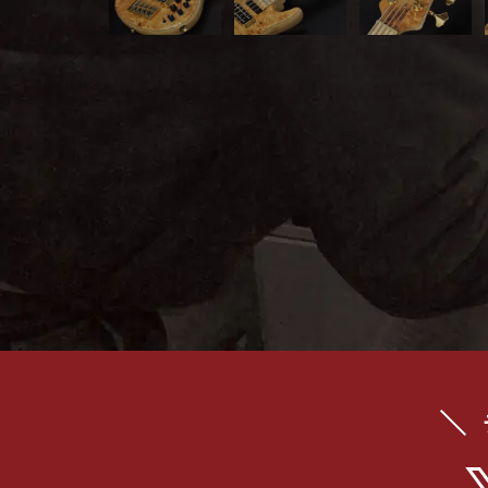
イブス
雑誌広
告
カタロ
グ・
パン
フレッ
ト
雑誌掲
載