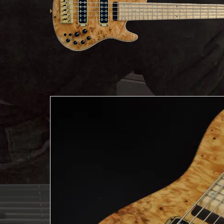
ア情報
エレキギター/
探す
ベース
キャン
Bacchus
ペー
Bacchus
Guitars
ン・イ
Guitars
ベント
Headway
Momose
情報
デ
Momose
Custom Craft
アー
Custom Craft
イ
Guitars
ティス
Guitars
STR Guitars
オ
ト
SeventySeven
エレキギター
イ
ファク
STR Guitars
SeventySeven
トリー
ト
SH Guitars
Guitars
ディバ
JRP Guitars
イザー
サ
お店を探す
がゆく
Deviser
マ
ギター
Special
都道府県から探
ショッ
Specification
す
プ巡り
お
アクセサリ・
海外から探す
その他
パーツ
合
DeviseR MI