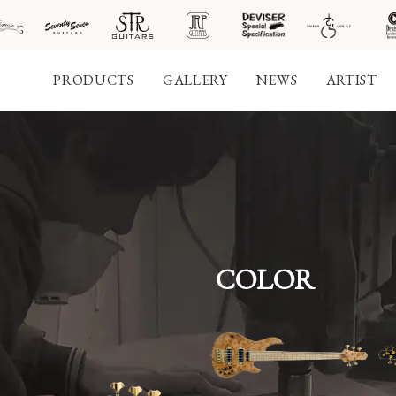
PRODUCTS
GALLERY
NEWS
ARTIST
社案
会社
概要
COLOR
工場
見学
ご予
約
採用
情報