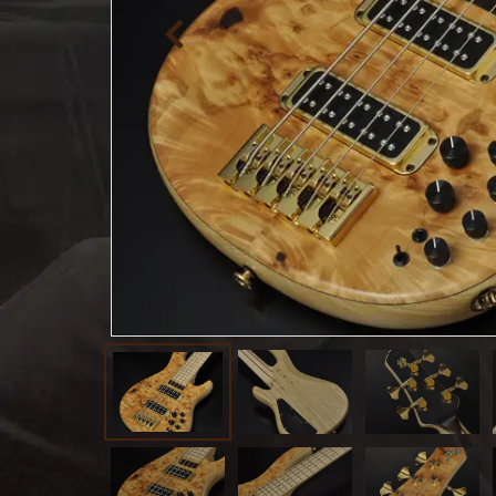
お客様
MOJO TONE
個
サポー
Tim Bud
報
ト
Rayross Bridge
扱
製品保
証・
ファー
スト
オー
ナー登
録
営業日
カレン
ダー
お問い
合わせ
広告
アーカ