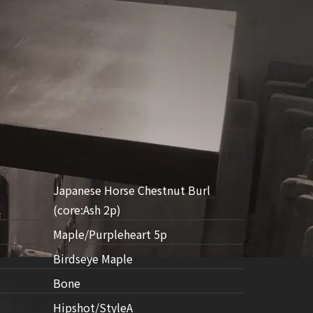
Japanese Horse Chestnut Burl
(core:Ash 2p)
Maple/Purpleheart 5p
Birdseye Maple
Bone
Hipshot/StyleA