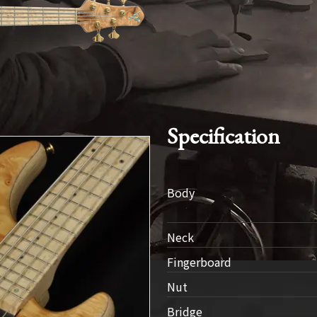
SDGs
への
取り
組み
ィバ
ザー
Specification
ンラ
ンス
ア
Body
イト
ップ
Neck
Fingerboard
問い
Nut
わせ
Bridge