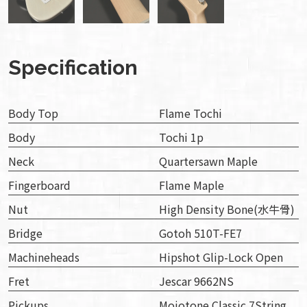
Specification
Body Top
Flame Tochi
Body
Tochi 1p
Neck
Quartersawn Maple
Fingerboard
Flame Maple
Nut
High Density Bone(水牛骨)
Bridge
Gotoh 510T-FE7
Machineheads
Hipshot Glip-Lock Open
Fret
Jescar 9662NS
Pickups
Mojotone Classic 7String