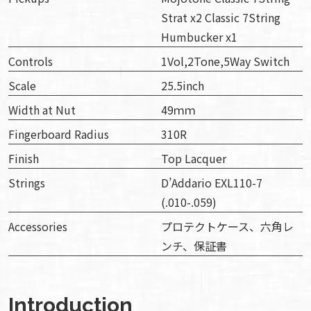
Strat x2 Classic 7String
Humbucker x1
Controls
1Vol,2Tone,5Way Switch
Scale
25.5inch
Width at Nut
49ｍｍ
Fingerboard Radius
310R
Finish
Top Lacquer
Strings
D’Addario EXL110-7
(.010-.059)
Accessories
プロテクトケース、六角レ
ンチ、保証書
Introduction