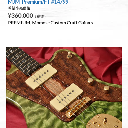
MJM-Premium/FT #14799
希望小売価格
¥360,000
（税抜）
PREMIUM
Momose Custom Craft Guitars