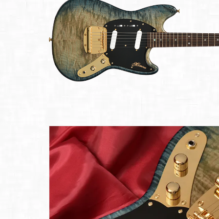
Bacchus
Guitars
ン・イ
Guitars
ベント
Headway
Momose
情報
デ
Momose
Custom Craft
アー
Custom Craft
イ
Guitars
ティス
Guitars
STR Guitars
オ
ト
SeventySeven
エレキギター
イ
ファク
STR Guitars
SeventySeven
トリー
ト
SH Guitars
Guitars
ディバ
JRP Guitars
イザー
サ
お店を探す
がゆく
Deviser
マ
ギター
Special
都道府県から探
ショッ
Specification
す
プ巡り
お
アクセサリ・
海外から探す
その他
パーツ
合
DeviseR MI
お客様
MOJO TONE
個
サポー
Tim Bud