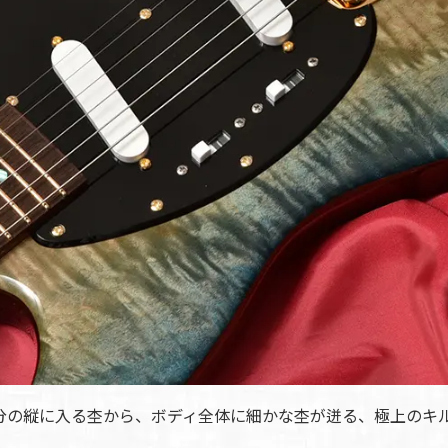
分の縦に入る杢から、ボディ全体に細かな杢が迸る、極上のキ