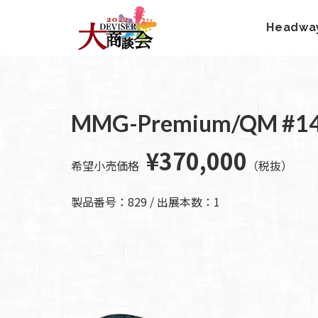
Headwa
HOME
新着情
商品を探す
会
報
MMG-Premium/QM #1
内
商品一覧
取扱ブランド
新着商品から探
お知ら
¥370,000
す
せ
アコースティッ
希望小売価格
（税抜）
クギター/ ウク
動画から探す
ショッ
レレ
プ情報
キャンペーン・
製品番号：829 / 出展本数：1
Headway
イベント情報か
新製品
Guitars
ら探す
リリー
ス情報
SAKURA
UKULELE
アーティストを
メディ
ア情報
エレキギター/
探す
ベース
キャン
Bacchus
ペー