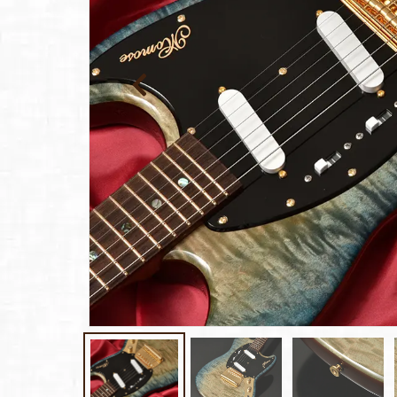
報
ト
Rayross Bridge
扱
製品保
証・
ファー
スト
オー
ナー登
録
営業日
カレン
ダー
お問い
合わせ
広告
アーカ
イブス