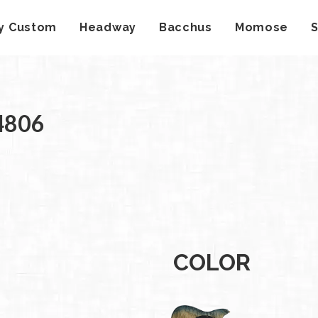
y Custom
Headway
Bacchus
Momose
社案
4806
会社
概要
工場
見学
ご予
約
採用
COLOR
情報
SDGs
への
取り