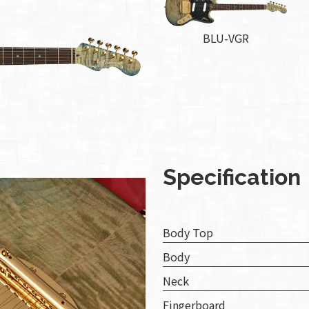
組み
BLU-VGR
ィバ
ザー
ンラ
ンス
ア
イト
Specification
ップ
問い
Body Top
わせ
Body
Neck
人情
Fingerboard