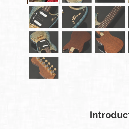
雑誌広
告
カタロ
グ・
パン
フレッ
ト
雑誌掲
載
Introduc