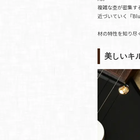
複雑な杢が密集す
近づいていく『Blue 
材の特性を知り尽
美しいキ