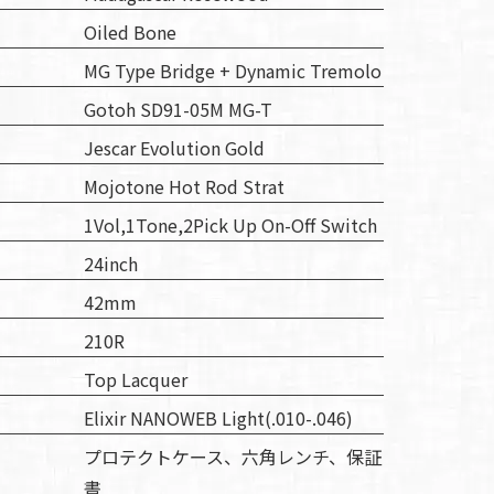
Oiled Bone
MG Type Bridge + Dynamic Tremolo
Gotoh SD91-05M MG-T
Jescar Evolution Gold
Mojotone Hot Rod Strat
1Vol,1Tone,2Pick Up On-Off Switch
24inch
42mm
210R
Top Lacquer
Elixir NANOWEB Light(.010-.046)
プロテクトケース、六角レンチ、保証
書