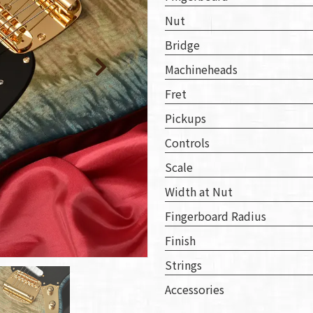
取り
Nut
い
Bridge
Machineheads
Fret
Pickups
Controls
Scale
Width at Nut
Fingerboard Radius
Finish
Strings
Accessories