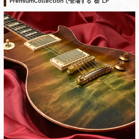
PremiumCollectionで登場する”栃”LP