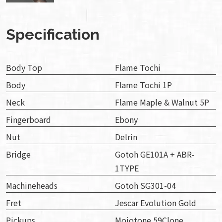
Specification
Body Top
Flame Tochi
Body
Flame Tochi 1P
Neck
Flame Maple & Walnut 5P
Fingerboard
Ebony
Nut
Delrin
Bridge
Gotoh GE101A + ABR-
1TYPE
Machineheads
Gotoh SG301-04
Fret
Jescar Evolution Gold
Pickups
Mojotone 59Clone