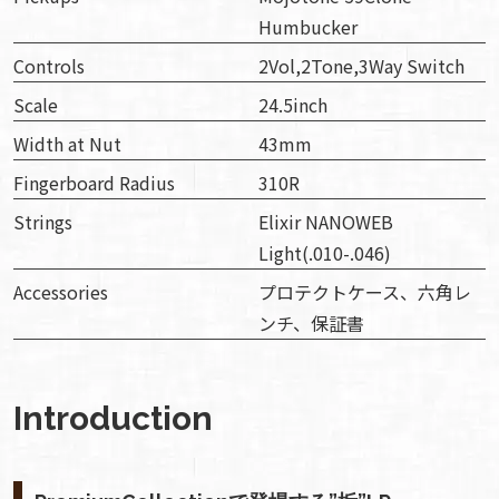
Humbucker
Controls
2Vol,2Tone,3Way Switch
Scale
24.5inch
Width at Nut
43mm
Fingerboard Radius
310R
Strings
Elixir NANOWEB
Light(.010-.046)
Accessories
プロテクトケース、六角レ
ンチ、保証書
Introduction