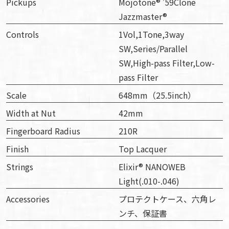
Pickups
Mojotone® ’59Clone
Jazzmaster®︎
Controls
1Vol,1Tone,3way
SW,Series/Parallel
SW,High-pass Filter,Low-
pass Filter
Scale
648mm（25.5inch）
Width at Nut
42mm
Fingerboard Radius
210R
Finish
Top Lacquer
Strings
Elixir® NANOWEB
Light(.010-.046)
Accessories
プロテクトケース、六角レ
ンチ、保証書