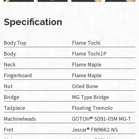
Specification
Body Top
Flame Tochi
Body
Flame Tochi1P
Neck
Flame Maple
Fingerboard
Flame Maple
Nut
Oiled Bone
Bridge
MG Type Bridge
Tailpiece
Floating Tremolo
Machineheads
GOTOH® SD91-05M MG-T
Fret
Jescar® FW9662-NS