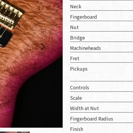
取り
Neck
い
Fingerboard
Nut
Bridge
Machineheads
Fret
Pickups
Controls
Scale
Width at Nut
Fingerboard Radius
Finish