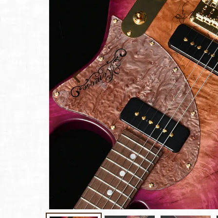
報
ト
Rayross Bridge
扱
製品保
証・
ファー
スト
オー
ナー登
録
営業日
カレン
ダー
お問い
合わせ
広告
アーカ
イブス