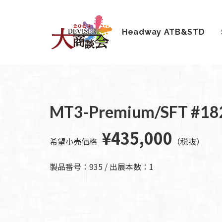
Headway ATB&STD
HOME
新着情
商品を探す
会
報
内
商品一覧
取扱ブランド
新着商品から探
お知ら
MT3-Premium/SFT #18
す
せ
アコースティッ
クギター/ ウク
動画から探す
ショッ
¥435,000
レレ
プ情報
キャンペーン・
希望小売価格
（税抜）
Headway
イベント情報か
新製品
Guitars
ら探す
リリー
製品番号：935 / 出展本数：1
ス情報
SAKURA
UKULELE
アーティストを
メディ
ア情報
エレキギター/
探す
ベース
キャン
Bacchus
ペー