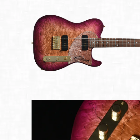
Bacchus
Guitars
ン・イ
Guitars
ベント
Headway
Momose
情報
デ
Momose
Custom Craft
アー
Custom Craft
イ
Guitars
ティス
Guitars
STR Guitars
オ
ト
SeventySeven
エレキギター
イ
ファク
STR Guitars
SeventySeven
トリー
ト
SH Guitars
Guitars
ディバ
JRP Guitars
イザー
サ
お店を探す
がゆく
Deviser
マ
ギター
Special
都道府県から探
ショッ
Specification
す
プ巡り
お
アクセサリ・
海外から探す
その他
パーツ
合
DeviseR MI
お客様
MOJO TONE
個
サポー
Tim Bud