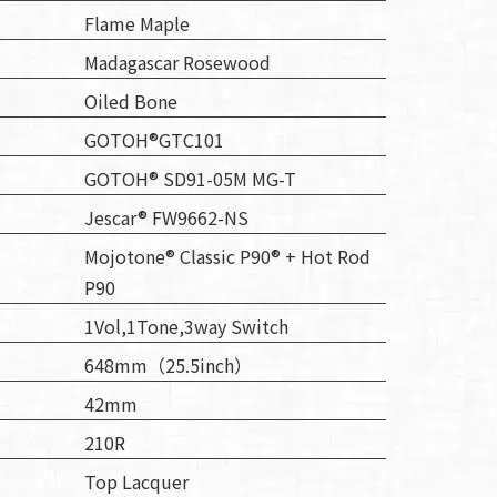
Flame Maple
Madagascar Rosewood
Oiled Bone
GOTOH®GTC101
GOTOH® SD91-05M MG-T
Jescar® FW9662-NS
Mojotone® Classic P90®︎ + Hot Rod
P90
1Vol,1Tone,3way Switch
648mm（25.5inch）
42mm
210R
Top Lacquer