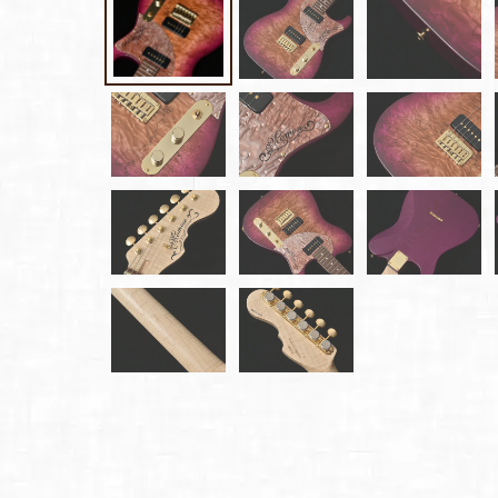
雑誌広
告
カタロ
グ・
パン
フレッ
ト
雑誌掲
載