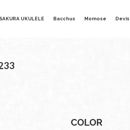
SAKURA UKULELE
Bacchus
Momose
Devis
社案
会社
233
概要
工場
見学
ご予
約
採用
情報
SDGs
COLOR
への
取り