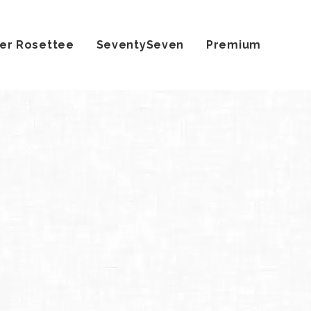
er Rosettee
SeventySeven
Premium