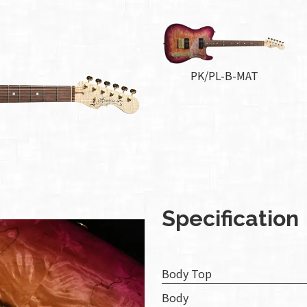
組み
ィバ
ザー
PK/PL-B-MAT
ンラ
ンス
ア
イト
ップ
Specification
問い
わせ
Body Top
人情
Body