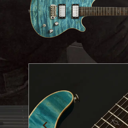
ア情報
エレキギター/
探す
ベース
キャン
Bacchus
ペー
Bacchus
Guitars
ン・イ
Guitars
ベント
Headway
Momose
情報
デ
Momose
Custom Craft
アー
Custom Craft
イ
Guitars
ティス
Guitars
STR Guitars
オ
ト
SeventySeven
エレキギター
イ
ファク
STR Guitars
SeventySeven
トリー
ト
SH Guitars
Guitars
ディバ
JRP Guitars
イザー
サ
お店を探す
がゆく
Deviser
マ
ギター
Special
都道府県から探
ショッ
Specification
す
プ巡り
お
アクセサリ・
海外から探す
その他
パーツ
合
DeviseR MI