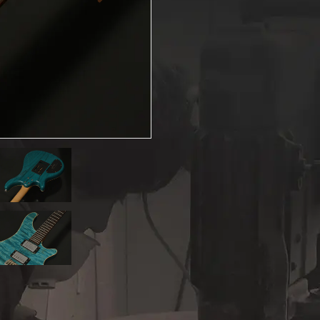
人情
取り
い