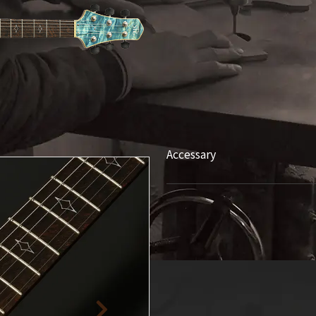
SDGs
への
取り
組み
ィバ
ザー
ンラ
ンス
Accessary
ア
イト
ップ
問い
わせ