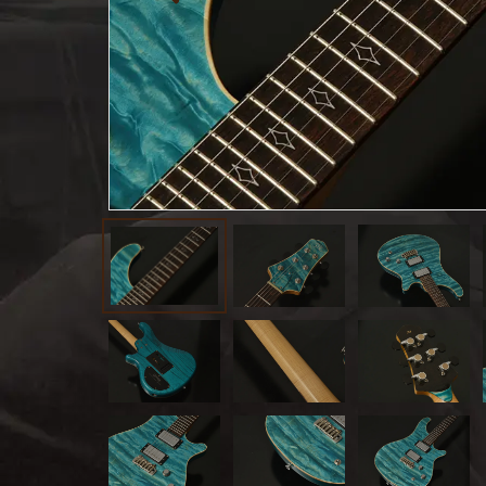
お客様
MOJO TONE
個
サポー
Tim Bud
報
ト
Rayross Bridge
扱
製品保
証・
ファー
スト
オー
ナー登
録
営業日
カレン
ダー
お問い
合わせ
広告
アーカ