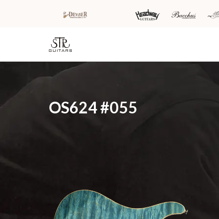
HOME
新着情
商品を探す
会
OS624 #055
報
内
商品一覧
取扱ブランド
新着商品から探
お知ら
す
せ
アコースティッ
クギター/ ウク
動画から探す
ショッ
レレ
プ情報
キャンペーン・
Headway
イベント情報か
新製品
Guitars
ら探す
リリー
ス情報
SAKURA
UKULELE
アーティストを
メディ