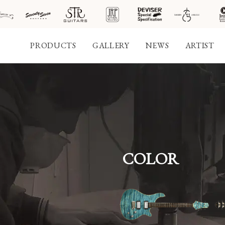
PRODUCTS
GALLERY
NEWS
ARTIST
社案
会社
概要
COLOR
工場
見学
ご予
約
採用
情報