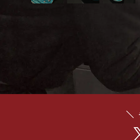
イブス
雑誌広
告
カタロ
グ・
パン
フレッ
ト
雑誌掲
載