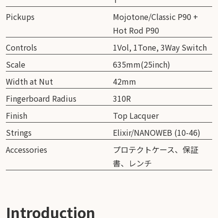
Pickups
Mojotone/Classic P90 +
Hot Rod P90
Controls
1Vol, 1Tone, 3Way Switch
Scale
635mm(25inch)
Width at Nut
42mm
Fingerboard Radius
310R
Finish
Top Lacquer
Strings
Elixir/NANOWEB (10-46)
Accessories
プロテクトケース、保証
書、レンチ
Introduction