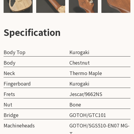
Specification
Body Top
Kurogaki
Body
Chestnut
Neck
Thermo Maple
Fingerboard
Kurogaki
Frets
Jescar/9662NS
Nut
Bone
Bridge
GOTOH/GTC101
Machineheads
GOTOH/SGS510-EN07 MG-
T