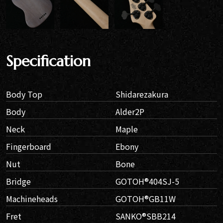
Specification
Body Top
Shidarezakura
Body
Alder2P
Neck
Maple
Fingerboard
Ebony
Nut
Bone
Bridge
GOTOH®404SJ-5
Machineheads
GOTOH®GB11W
Fret
SANKO®︎SBB214