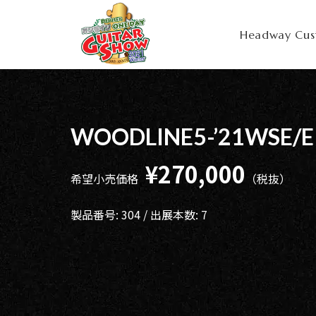
Headway Cu
HOME
新着情
商品を探す
会
報
内
商品一覧
WOODLINE5-’21WSE/E 
取扱ブランド
新着商品から探
お知ら
す
せ
アコースティッ
¥270,000
クギター/ ウク
希望小売価格
（税抜）
動画から探す
ショッ
レレ
プ情報
キャンペーン・
Headway
イベント情報か
製品番号: 304 / 出展本数: 7
新製品
Guitars
ら探す
リリー
ス情報
SAKURA
UKULELE
アーティストを
メディ
ア情報
エレキギター/
探す
ベース
キャン
Bacchus
ペー