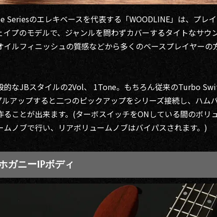
dmade Seriesのエレキベースを代表する「WOODLINE」は、
ェイプのモデルで、ジャンルを問わずカバーするタイトなサウ
オイルフィニッシュの質感などから多くのベースプレイヤーの
なJBスタイルの2Vol、 1Tone。もちろん従来のTurbo Sw
プルアップすると二つのピックアップをシリーズ接続し、ハムバ
作ることが出来ます。(ターボスイッチをONしている間のボリ
ームノブで行い、リアボリュームノブはバイパスされます。)
ホガニー1Pボディ