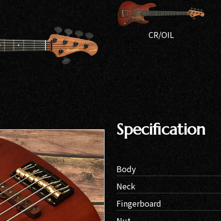
組み
ィバ
CR/OIL
ザー
ンラ
ンス
ア
イト
Specification
ップ
問い
Body
わせ
Neck
Fingerboard
人情
Nut