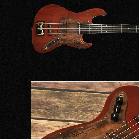
Bacchus
Guitars
ン・イ
Guitars
ベント
Headway
Momose
情報
デ
Momose
Custom Craft
アー
Custom Craft
イ
Guitars
ティス
Guitars
STR Guitars
オ
ト
SeventySeven
エレキギター
イ
ファク
STR Guitars
SeventySeven
トリー
ト
SH Guitars
Guitars
ディバ
JRP Guitars
イザー
サ
お店を探す
がゆく
Deviser
マ
ギター
Special
都道府県から探
ショッ
Specification
す
プ巡り
お
アクセサリ・
海外から探す
その他
パーツ
合
DeviseR MI
お客様
MOJO TONE
個
サポー
Tim Bud