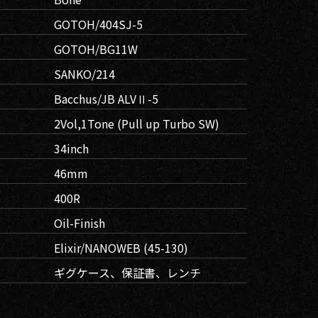
GOTOH/404SJ-5
GOTOH/BG11W
SANKO/214
Bacchus/JB ALVⅡ-5
2Vol,1Tone (Pull up Turbo SW)
34inch
46mm
400R
Oil-Finish
Elixir/NANOWEB (45-130)
ギグケース、保証書、レンチ