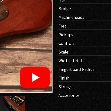
取り
い
Bridge
Machineheads
Fret
Pickups
Controls
Scale
Width at Nut
Fingerboard Radius
Finish
Strings
Accessories