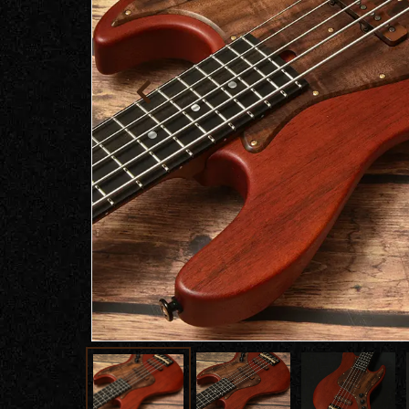
報
ト
Rayross Bridge
扱
製品保
証・
ファー
スト
オー
ナー登
録
営業日
カレン
ダー
お問い
合わせ
広告
アーカ
イブス