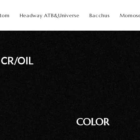
stom
Headway ATB&Universe
Bacchus
Momos
社案
CR/OIL
会社
概要
工場
見学
ご予
約
採用
情報
COLOR
SDGs
への
取り