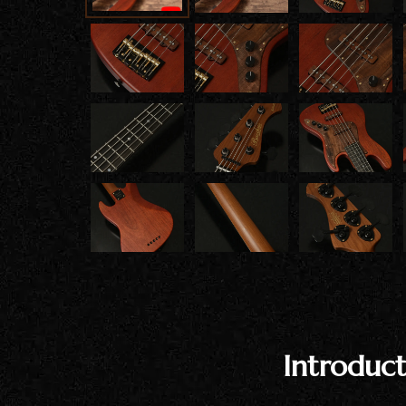
雑誌広
告
カタロ
グ・
パン
フレッ
ト
雑誌掲
載
Introduct