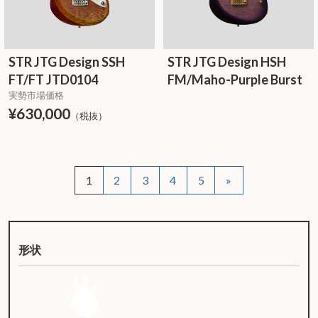
STR JTG Design SSH
STR JTG Design HSH
FT/FT JTD0104
FM/Maho-Purple Burst
実勢市場価格
¥630,000
（税抜）
1
2
3
4
5
»
形状